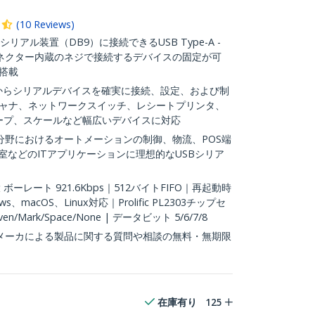
(
10
Reviews
)
Cシリアル装置（DB9）に接続できるUSB Type-A -
ネクター内蔵のネジで接続するデバイスの固定が可
搭載
Cからシリアルデバイスを確実に接続、設定、および制
キャナ、ネットワークスイッチ、レシートプリンタ、
コープ、スケールなど幅広いデバイスに対応
分野におけるオートメーションの制御、物流、POS端
室などのITアプリケーションに理想的なUSBシリア
ーレート 921.6Kbps｜512バイトFIFO｜再起動時
macOS、Linux対応｜Prolific PL2303チップセ
Mark/Space/None | データビット 5/6/7/8
：メーカによる製品に関する質問や相談の無料・無期限
在庫有り
125