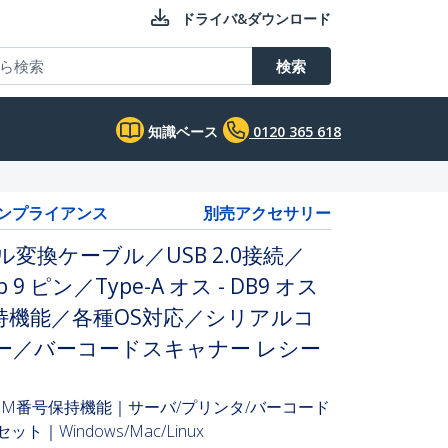
ドライバ&ダウンロード
検索
知識ベース
0120 365 618
コンプライアンス
別売アクセサリー
シリアル変換ケーブル／USB 2.0接続／
 9 ピン／Type-A オス - DB9 オス
持機能／各種OS対応／シリアルコ
ー／バーコードスキャナー レシー
COM番号保持機能｜サーバ/プリンタ/バーコード
セット｜Windows/Mac/Linux