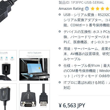
製品ID:
1P3FPC-USB-SERIAL
Amazon Rating:
USB - シリアル変換：RS232
シリアル変換アダプター。コ
能。COMポート番号保持機能
デバイスの互換性: ホストP
御。バーコードリーダー/ス
PLC、医療機器、オシロス
用途：サーバールーム、産業
末、AV機器の設置環境、研究
ルケーブル
仕様：ケーブル長91cm｜最大 ボ
のCOM番号保持機能｜Windows、
ット｜パリティモード Odd/Even/
ITプロに選ばれ続ける対応
対応
¥
6,563
JPY