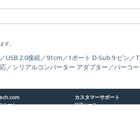
ります。
USB 2.0接続／91cm／1ポート D-Sub 9 ピン／Ty
対応／シリアルコンバーター アダプター／バーコー
ech.com
カスタマーサポート
スルーム
知識ベース
合わせ
ドライバ&ダウンロード
報
Support FAQs
報
サポート
コンプライアンス
保証に関する方針