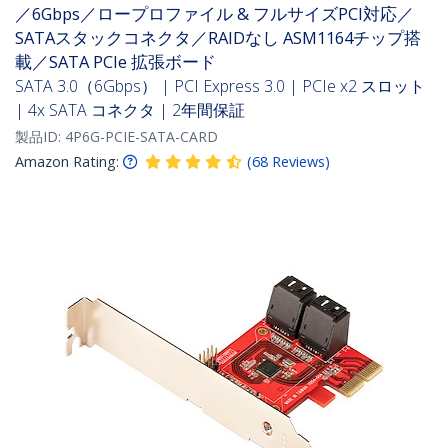
／6Gbps／ロープロファイル & フルサイズPCI対応／
SATAスタックコネクタ／RAIDなし ASM1164チップ搭
載／SATA PCIe 拡張ボード
SATA 3.0（6Gbps） | PCI Express 3.0 | PCIe x2 スロット
| 4x SATA コネクタ | 2年間保証
製品ID:
4P6G-PCIE-SATA-CARD
Amazon Rating:
(
68
Reviews
)