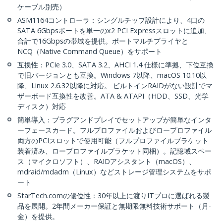
ケーブル別売）
ASM1164コントローラ：シングルチップ設計により、4口の
SATA 6Gbpsポートを単一のx2 PCI Expressスロットに追加、
合計で16Gbpsの帯域を提供。ポートマルチプライヤと
NCQ（Native Command Queue）をサポート
互換性：PCIe 3.0、SATA 3.2、AHCI 1.4 仕様に準拠、下位互換
で旧バージョンとも互換。Windows 7以降、macOS 10.10以
降、Linux 2.6.32以降に対応。 ビルトインRAIDがない設計でマ
ザーボード互換性を改善。ATA & ATAPI（HDD、SSD、光学
ディスク）対応
簡単導入：プラグアンドプレイでセットアップが簡単なインタ
ーフェースカード。フルプロファイルおよびロープロファイル
両方のPCIスロットで使用可能（フルプロファイルブラケット
装着済み、ロープロファイルブラケット同梱）。記憶域スペー
ス（マイクロソフト）、RAIDアシスタント（macOS）、
mdraid/mdadm（Linux）などストレージ管理システムをサポ
ート
StarTech.comの優位性：30年以上に渡りITプロに選ばれる製
品を展開。2年間メーカー保証と無期限無料技術サポート（月-
金）を提供。