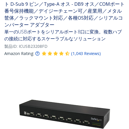
ト D-Sub 9 ピン／Type-A オス - DB9 オス／COMポート
番号保持機能／デイジーチェーン可／産業用／メタル
筐体／ラックマウント対応／各種OS対応／シリアルコ
ンバーター アダプター
単一のUSBポートをシリアルポート8口に変換。複数ハブ
の接続に対応するスケーラブルなソリューション
製品ID:
ICUSB23208FD
Amazon Rating:
(
1,043
Reviews
)