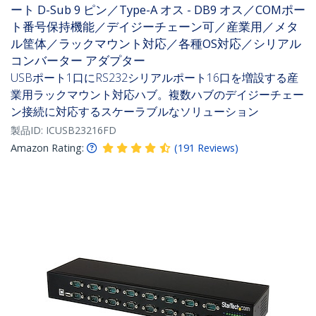
ート D-Sub 9 ピン／Type-A オス - DB9 オス／COMポー
ト番号保持機能／デイジーチェーン可／産業用／メタ
ル筐体／ラックマウント対応／各種OS対応／シリアル
コンバーター アダプター
USBポート1口にRS232シリアルポート16口を増設する産
業用ラックマウント対応ハブ。複数ハブのデイジーチェー
ン接続に対応するスケーラブルなソリューション
製品ID:
ICUSB23216FD
Amazon Rating:
(
191
Reviews
)