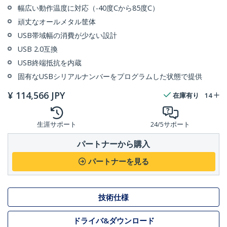
幅広い動作温度に対応（-40度Cから85度C）
頑丈なオールメタル筐体
USB帯域幅の消費が少ない設計
USB 2.0互換
USB終端抵抗を内蔵
固有なUSBシリアルナンバーをプログラムした状態で提供
¥
114,566
JPY
在庫有り
14
生涯サポート
24/5サポート
パートナーから購入
パートナーを見る
技術仕様
ドライバ&ダウンロード