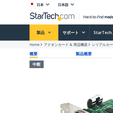
日本
日本語
製品
サポート
StarTec
Home
アドオンカード & 周辺機器
シリアルカー
概要
製品概要
中断