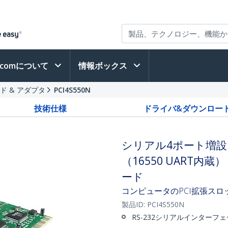
h.comについて
情報ボックス
ド & アダプタ
PCI4S550N
技術仕様
ドライバ&ダウンロー
シリアル4ポート増設
（16550 UART内蔵）
ード
コンピュータのPCI拡張スロッ
製品ID:
PCI4S550N
RS-232シリアルインターフ