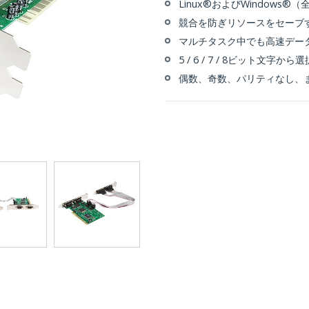
Linux®およびWindows
競合を防ぎリソースをセーブす
マルチタスク中でも高速データ
5 / 6 / 7 / 8ビット文字から選
偶数、奇数、パリティなし、