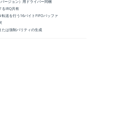
®（全バージョン）用ドライバー同梱
るIRQ共有
転送を行う16バイトFIFOバッファ
択
または強制パリティの生成