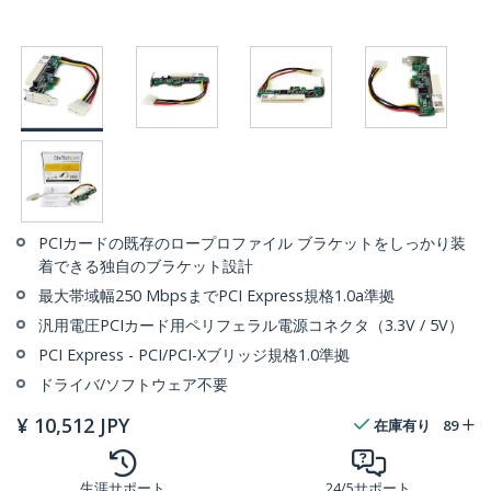
PCIカードの既存のロープロファイル ブラケットをしっかり装
着できる独自のブラケット設計
最大帯域幅250 MbpsまでPCI Express規格1.0a準拠
汎用電圧PCIカード用ペリフェラル電源コネクタ（3.3V / 5V）
PCI Express - PCI/PCI-Xブリッジ規格1.0準拠
ドライバ/ソフトウェア不要
¥
10,512
JPY
在庫有り
89
生涯サポート
24/5サポート