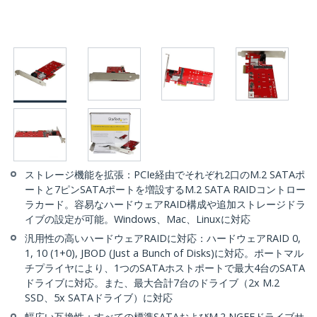
ストレージ機能を拡張：PCIe経由でそれぞれ2口のM.2 SATAポ
ートと7ピンSATAポートを増設するM.2 SATA RAIDコントロー
ラカード。容易なハードウェアRAID構成や追加ストレージドラ
イブの設定が可能。Windows、Mac、Linuxに対応
汎用性の高いハードウェアRAIDに対応：ハードウェアRAID 0,
1, 10 (1+0), JBOD (Just a Bunch of Disks)に対応。ポートマル
チプライヤにより、1つのSATAホストポートで最大4台のSATA
ドライブに対応。また、最大合計7台のドライブ（2x M.2
SSD、5x SATAドライブ）に対応
幅広い互換性：すべての標準SATAおよびM.2 NGFFドライブサ