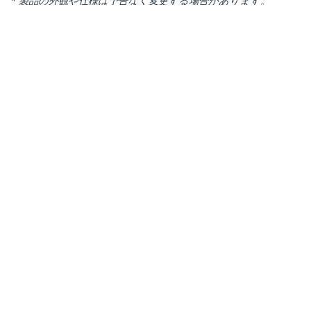
* 製品の外観や仕様は予告なく変更する場合があります。
こちらもお勧め
PEX2M2
2x M.2 SATA SSD コン
トローラカード PCI
SAT32M225
Expressインターフェ
M.2 SATA SSD - 2.5イ
ース接続
ンチSATA変換アダプ
タ／オープンフレーム
ブラケット／M2ハード
ドライブアダプター／
NVMe非対応