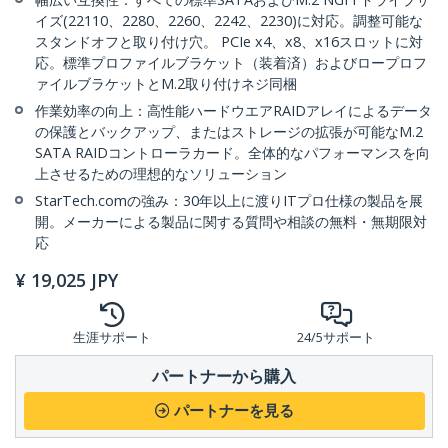
イズ(22110、2280、2260、2242、2230)に対応。調整可能な
スタンドオフと取り付け穴。 PCIe x4、x8、x16スロットに対
応。標準プロファイルブラケット（装着済）およびロープロフ
ァイルブラケットとM.2取り付けネジ同梱
作業効率の向上：高性能ハードウエアRAIDアレイによるデータ
の保護とバックアップ、またはストレージの拡張が可能なM.2
SATA RAIDコントローラカード。全体的なパフォーマンスを向
上させるための理想的なソリューション
StarTech.comの強み：30年以上に渡りITプロ仕様の製品を展
開。メーカーによる製品に関する質問や相談の無料・無期限対
応
¥
19,025
JPY
生涯サポート
24/5サポート
パートナーから購入
パートナーを見る