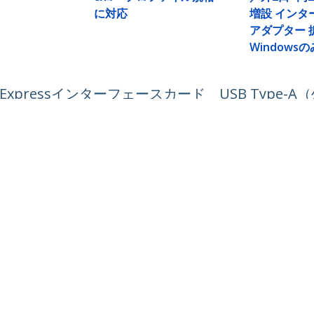
に対応
増設 インタ
アダプター 
Windowsの
CI Expressインターフェースカード USB Type-
ech.com
カスタマーサポート
スルーム
知識ベース
合わせ
ドライバ&ダウンロード
報
Support FAQs
報
サポート
コンプライアンス
保証に関する方針
号:
03 6743 6440