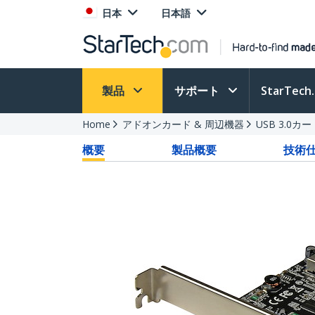
日本
日本語
製品
サポート
StarTec
Home
アドオンカード & 周辺機器
USB 3.0カ
概要
製品概要
技術