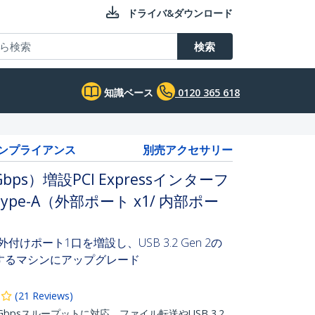
ドライバ&ダウンロード
検索
知識ベース
0120 365 618
コンプライアンス
別売アクセサリー
Gbps）増設PCI Expressインターフ
ype-A（外部ポート x1/ 内部ポー
、外付けポート1口を増設し、USB 3.2 Gen 2の
応するマシンにアップグレード
(
21
Reviews
)
bpsスループットに対応、ファイル転送やUSB 3.2