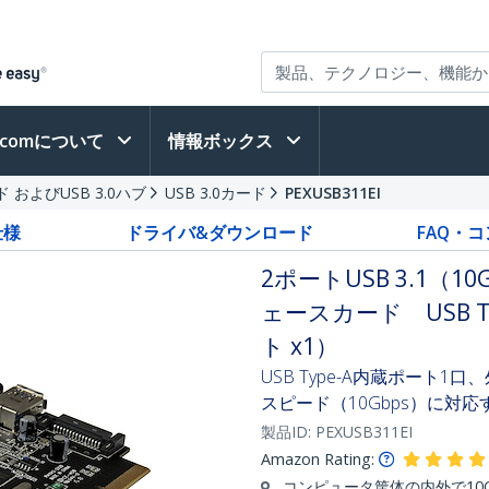
h.comについて
情報ボックス
ード およびUSB 3.0ハブ
USB 3.0カード
PEXUSB311EI
仕様
ドライバ&ダウンロード
FAQ・
2ポートUSB 3.1（10
ェースカード USB T
ト x1）
USB Type-A内蔵ポート1口
スピード（10Gbps）に対
製品ID:
PEXUSB311EI
Amazon Rating:
コンピュータ筐体の内外で10G