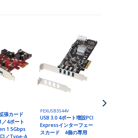
PEXUSB3S3GE
3ポートUSB 3
(5Gbps)/
ットイーサ
PCI Expre
ェースカー
PEXUSB3S44V
ess拡張カード
USB 3.0 4ポート増設PCI
 x1／4ポート
Expressインターフェー
en 1 5Gbps
スカード 4個の専用
口／Type-A