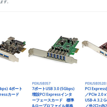
ります。
PEXUSB3S7
PEXUSB3S2EI
5Gbps) 4ポート
7ポートUSB 3.0 (5Gbps)
PCI Expr
pressカード
増設PCI Expressインタ
／PCIe 2.0
ーフェースカード 標準
USB-A 3.2 G
&ロープロファイル規格
／外2口+内2