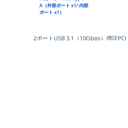
A（外部ポート x1/ 内部
ポート x1）
2ポートUSB 3.1（10Gbps）増設P
x1）
製品ID:
PEXUSB311EI
パートナーガイド
StarT
取扱代理店
ニュー
お問い
会社情
採用情
品質と
Blog
StarTech.com Japan K.K.
〒101-0052
電話番