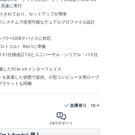
を高速に実行
ートされており、セットアップが簡単
のシステムで使用可能なデュアルプロファイル設計
イパワーUSBデバイスに対応
SIプロトコル） Rev.1に準拠
3.1仕様改訂1.0とユニバーサル・シリアル・バス仕
に準拠したPCIe x4 インターフェイス
トを装着した状態で提供。小型コンピュータ用ロープ
ブラケットも同梱
在庫有り
10
24/5サポート
パートナーから購入