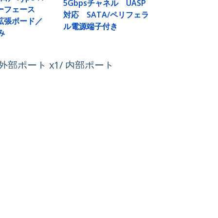
5Gbpsチャネル UASP
ーフェース
対応 SATA/ペリフェラ
拡張ボード／
ル電源端子付き
み
A（外部ポート x1/ 内部ポート
接続する