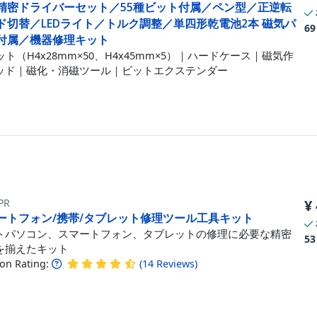
精密ドライバーセット／55種ビット付属／ペン型／正逆転
ド切替／LEDライト／トルク調整／単四形乾電池2本 磁気パ
69
付属／機器修理キット
ット（H4x28mm×50、H4x45mm×5）｜ハードケース｜磁気作
ッド｜磁化・消磁ツール｜ビットエクステンダー
PR
¥
ートフォン/携帯/タブレット修理ツール工具キット
トパソコン、スマートフォン、タブレットの修理に必要な精密
53
を揃えたキット
n Rating:
(
14
Reviews
)