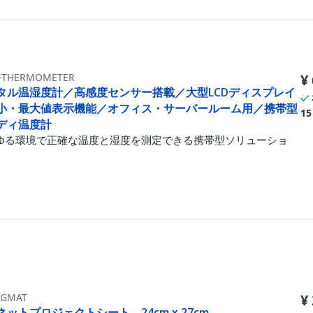
-THERMOMETER
¥
タル温湿度計／高感度センサー搭載／大型LCDディスプレイ
小・最大値表示機能／オフィス・サーバールーム用／携帯型
15
ディ温度計
ゆる環境で正確な温度と湿度を測定できる携帯型ソリューショ
GMAT
¥
ネットプロジェクトシート 24cm x 27cm