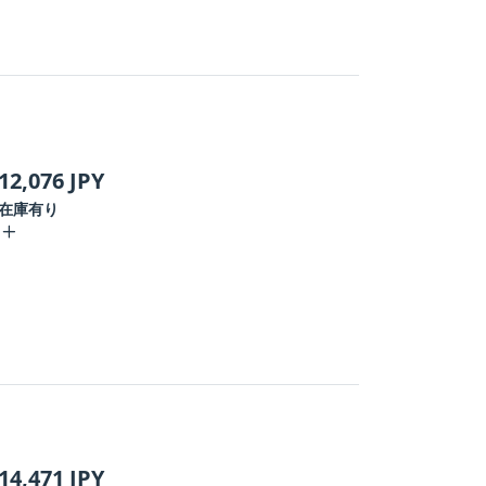
12,076
JPY
在庫有り
14,471
JPY