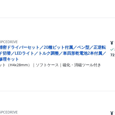
0PCEDRIVE
¥
精密ドライバーセット／20種ビット付属／ペン型／正逆転
ド切替／LEDライト／トルク調整／単四形乾電池2本付属／
72
修理キット
ビット（H4x28mm）｜ソフトケース｜磁化・消磁ツール付き
5PCEDRIVE
¥