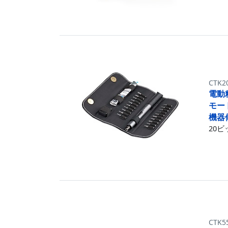
CTK2
電動
モー
機器
20
CTK5