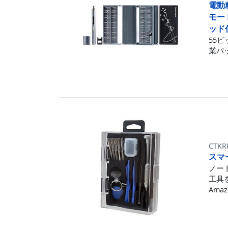
電動
モー
ッド
55ビ
業パ
CTKR
スマ
ノー
工具
Amazo