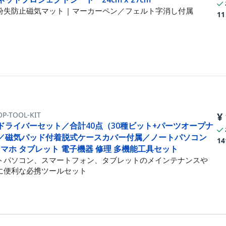
紛失防止磁気マット | マーカーペン／フェルト字消し付属
11
OP-TOOL-KIT
¥
ドライバーセット／合計40点（30種ビット+パーツオープナ
／磁気パッド付着脱式ケースカバー付属／ノートパソコン
14
 スマホ タブレット 電子機器 修理 多機能工具セット
トパソコン、スマートフォン、タブレットのメインテナンスや
に便利な必携ツールセット