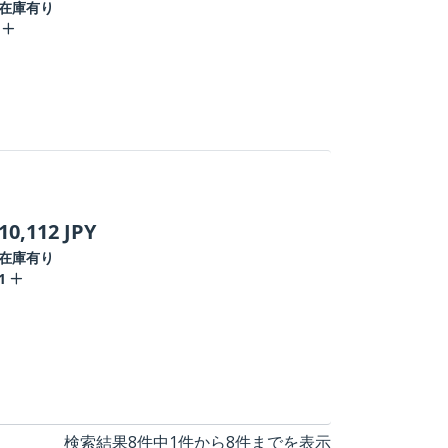
在庫有り
10,112
JPY
在庫有り
1
検索結果8件中1件から8件までを表示