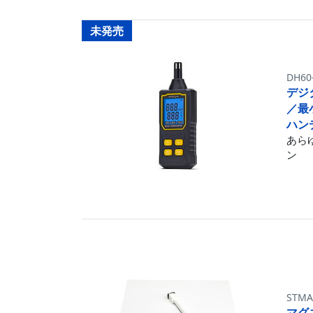
未発売
DH60
デジ
／最
ハン
あら
ン
STMA
マグ