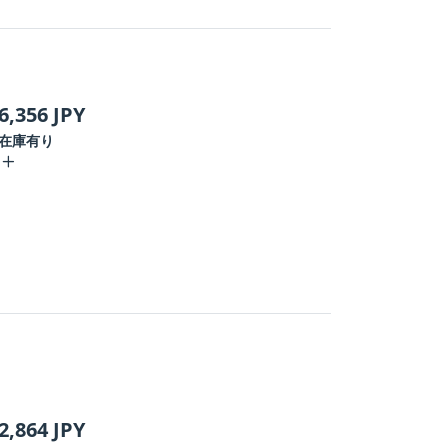
6,356
JPY
在庫有り
2,864
JPY