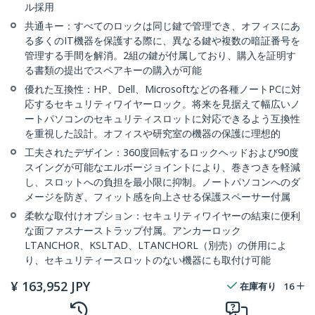
ル採用
共通キー：すべてのロックは同じ鍵で管理でき、オフィスにあ
る多くのIT機器を保護する際に、異なる鍵や複数の暗証番号を
管理する手間を解消。2組の鍵が付属しており、購入を証明す
る書類の提出でスペアキーの購入が可能
優れた互換性：HP、Dell、Microsoftなどの各種ノートPCに対
応するセキュリティワイヤーロック。将来を見据えて幅広いノ
ートパソコンのセキュリティスロットに対応できるよう互換性
を重視した設計。オフィスや研究室の機器の保護に理想的
工夫されたデザイン：360度回転するロックヘッドおよび90度
スイングが可能なエルボージョイントにより、巻きつきを軽減
し、スロットへの負担を最小限に抑制。ノートパソコンへのダ
メージを防ぎ、フィット感を向上させる保護スペーサー付属
柔軟な取付けオプション：セキュリティワイヤーの結束に便利
な面ファスナーストラップ付属。アンカーロック
LTANCHOR、KSLTAD、LTANCHORL（別売）の併用によ
り、セキュリティースロットのない機器にも取付け可能
¥
163,952
JPY
在庫有り
16