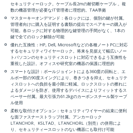
セキュリティーロック。ケーブル長2mの耐切断ケーブル 。複
数の機器管理が必要なIT管理者に理想的。TAA準拠
マスターキーオンデマンド：各ロックには、個別の鍵が付属。
管理者向けに購入を証明する書類の提出でスペアキーの購入が
可能。各ロックに対する物理的な鍵管理の手間がなく、1本の
鍵で全てのロック解除が可能
優れた互換性：HP, Dell, Microsoftなどの各種ノートPCに対応
するセキュリティワイヤーロック。将来を見据えて幅広いノー
トパソコンのセキュリティスロットに対応できるよう互換性を
重視した設計。オフィスや研究室の機器の保護に理想的
スマートな設計：ボールジョイントによる360度の回転と、エ
ルボー部の90度スイングにより、巻きつきを抑え、セキュリテ
ィスロットへの負担を最小限に軽減。ロックスロットの擦れに
よるダメージを防ぎ、使用するデバイスによりフィットするス
ペーサー付属。最大引張力61.2kgのカーボンスチール製ケーブ
ル使用
柔軟な取付けオプション：セキュリティワイヤーの結束に便利
な面ファスナーストラップ付属。アンカーロック
LTANCHOR、KSLTAD、LTANCHORL（別売）の併用によ
り、セキュリティースロットのない機器にも取付け可能