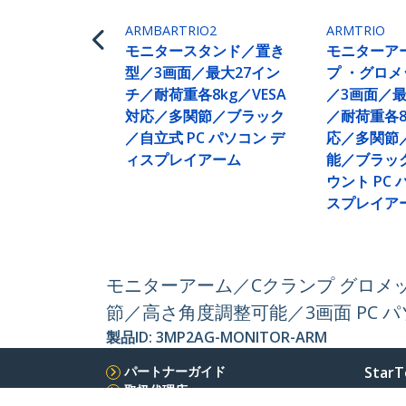
ARMBARTRIO2
ARMTRIO
モニタースタンド／置き
モニターア
型／3画面／最大27イン
プ ・グロメ
チ／耐荷重各8kg／VESA
／3画面／最
対応／多関節／ブラック
／耐荷重各8
／自立式 PC パソコン デ
応／多関節
ィスプレイアーム
能／ブラッ
ウント PC
スプレイア
モニターアーム／Cクランプ グロメッ
節／高さ角度調整可能／3画面 PC 
製品ID:
3MP2AG-MONITOR-ARM
パートナーガイド
StarT
取扱代理店
ニュー