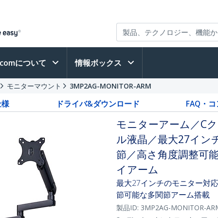
h.comについて
情報ボックス
モニターマウント
3MP2AG-MONITOR-ARM
仕様
ドライバ&ダウンロード
FAQ・
モニターアーム／Cク
ル液晶／最大27インチ
節／高さ角度調整可能／
イアーム
最大27インチのモニター対
節可能な多関節アーム搭載
製品ID:
3MP2AG-MONITOR-AR