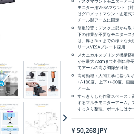
デスクマウントモニターアーム
モニター用VESAマウント（対応
はグロメットマウント固定式
チール製アームに固定
簡単設置：デスク上部から取
下の作業が不要なモニタース
は、厚さ5cmまでの様々な
リースVESAプレート採用
メカニカルスプリング機構搭載
から最大72cmまで外側に伸
てアームの高さ調節が可能
高可動域：人間工学に基づい
+/-180度、上下+/-90度
アーム
すっきりした作業スペース：
するマルチモニターアーム。
すっきり整理。ポールにはケ
¥
50,268
JPY