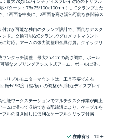
：最大7kgの27インチディスプレイ対応のトリプル
パターン：75x75/100x100mm）。Cクランプまた
で、1画面を中央に、2画面を高さ調節可能な多関節ス
り付けが可能な独自のクランプ設計で、面倒なデスク
タンド。交換可能なCクランプ/グロメットマウント
天板に対応。アームの張力調整用金具付属。クイックリ
ワンタッチ調整：最大25.4cmの高さ調節、ポール
長可能なスプリングアシスト式アーム。ポールに沿っ
たトリプルモニターマウントは、工具不要で左右
、画面回転+/-90度（縦/横）の調整が可能なディスプレイ
高性能ワークステーションでマルチタスク作業が向上
アームに沿って収納できる配線溝により、ケーブルを
ーブルの引き回しに便利なケーブルクリップ付属
在庫有り
12