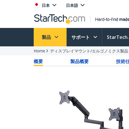
日本
日本語
製品
サポート
StarTec
Home
ディスプレイマウント/エルゴノミクス製品
概要
製品概要
技術