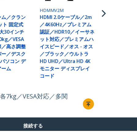
／プレミア
高耐久アラ
HDMMV2M
+TPE被覆
ーム／クラン
HDMI 2.0ケーブル／2m
ト対応／オス
ット 固定式
／4K60Hz／プレミアム
イト
大30インチ
認証／HDR10／イーサネ
kg／VESA
ット対応／プレミアムハ
節／高さ調整
イスピード／オス - オス
バー／デスク
／ブラック／ウルトラ
 パソコン デ
HD UHD／Ultra HD 4K
アーム
モニター ディスプレイ
コード
7kg／VESA対応／多関
接続する