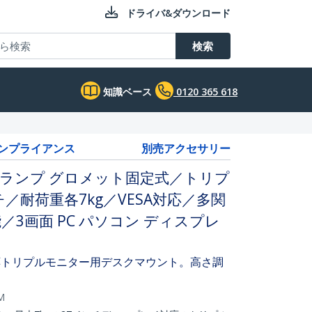
ドライバ&ダウンロード
検索
知識ベース
0120 365 618
コンプライアンス
別売アクセサリー
ランプ グロメット固定式／トリプ
／耐荷重各7kg／VESA対応／多関
3画面 PC パソコン ディスプレ
応トリプルモニター用デスクマウント。高さ調
M