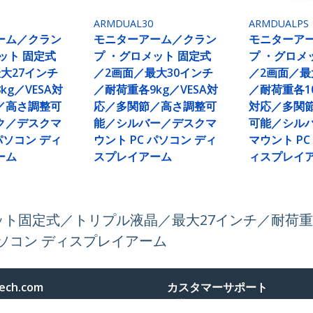
ARMDUAL30
ARMDUALPS
ーム／クラン
モニターアーム／クラン
モニターア
ット 固定式
プ ・グロメット 固定式
プ ・グロメ
大27インチ
／2画面／最大30インチ
／2画面／最
kg／VESA対
／耐荷重各9kg／VESA対
／耐荷重各10
／高さ調整可
応／多関節／高さ調整可
対応／多関
ク／デスクマ
能／シルバー／デスクマ
可能／シル
 パソコン ディ
ウント PC パソコン ディ
マウント PC
ーム
スプレイアーム
ィスプレイ
ト固定式／トリプル液晶／最大27インチ／耐荷重各
パソコン ディスプレイアーム
ech.com
カスタマーサポート
スルーム
知識ベース