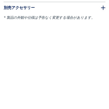
別売アクセサリー
* 製品の外観や仕様は予告なく変更する場合があります。
キャスター付きプロジェクター&ノートパ
ソコンスタンド／プロジェクター設置用台
座（天板1枚・棚板1枚、各耐荷重10kg）
／高さ調整対応
製品ID:
ADJPROJCART
パートナーガイド
取扱代理店
StarTech.com
ニュースルーム
お問い合わせ
会社情報
採用情報
品質とコンプライアンス