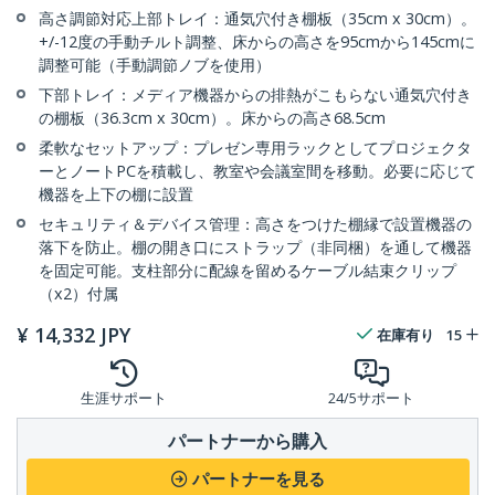
高さ調節対応上部トレイ：通気穴付き棚板（35cm x 30cm）。
+/-12度の手動チルト調整、床からの高さを95cmから145cmに
調整可能（手動調節ノブを使用）
下部トレイ：メディア機器からの排熱がこもらない通気穴付き
の棚板（36.3cm x 30cm）。床からの高さ68.5cm
柔軟なセットアップ：プレゼン専用ラックとしてプロジェクタ
ーとノートPCを積載し、教室や会議室間を移動。必要に応じて
機器を上下の棚に設置
セキュリティ＆デバイス管理：高さをつけた棚縁で設置機器の
落下を防止。棚の開き口にストラップ（非同梱）を通して機器
を固定可能。支柱部分に配線を留めるケーブル結束クリップ
（x2）付属
¥
14,332
JPY
在庫有り
15
生涯サポート
24/5サポート
パートナーから購入
パートナーを見る