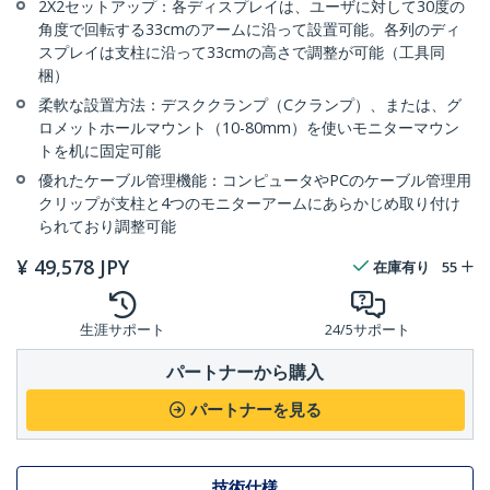
2X2セットアップ：各ディスプレイは、ユーザに対して30度の
角度で回転する33cmのアームに沿って設置可能。各列のディ
スプレイは支柱に沿って33cmの高さで調整が可能（工具同
梱）
柔軟な設置方法：デスククランプ（Cクランプ）、または、グ
ロメットホールマウント（10-80mm）を使いモニターマウン
トを机に固定可能
優れたケーブル管理機能：コンピュータやPCのケーブル管理用
クリップが支柱と4つのモニターアームにあらかじめ取り付け
られており調整可能
¥
49,578
JPY
在庫有り
55
生涯サポート
24/5サポート
パートナーから購入
パートナーを見る
技術仕様