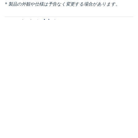
* 製品の外観や仕様は予告なく変更する場合があります。
こちらもお勧め
ARMTRIO
ARMDUAL30
モニターアーム／クラ
モニターアーム／クラ
ンプ ・グロメット 固定
ンプ ・グロメット 固定
式／3画面／最大27イ
式／2画面／最大30イ
ンチ／耐荷重各8kg／
ンチ／耐荷重各9kg／
VESA対応／多関節／高
VESA対応／多関節／高
さ調整可能／ブラック
さ調整可能／シルバー