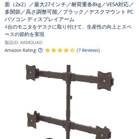
面（2x2）／最大27インチ／耐荷重各8kg／VESA対応／
多関節／高さ調整可能／ブラック／デスクマウント PC
パソコン ディスプレイアーム
4台のモニタをデスクに取り付けて、生産性の向上とスペ
ースの節約を実現
製品ID:
ARMQUAD
Amazon Rating:
(
7
Reviews
)