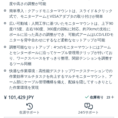
度や高さの調整が可能
簡単導入：クアッドモニターマウントは、スライド＆クリック
式で、モニターアームとVESAアダプタの取り付けが簡単
広い可動域：人間工学に基づいたモニターマウントは、上下90
度/15度、左右180度、360度の回転に対応。約70cmの支柱に
ポールに沿った高さの調整ができ、可動式アームはLCD/LEDモ
ニターを背中合わせにするなど柔軟なセットアップが可能
調整可能なセットアップ：4つのモニターマウントにはアーム
とセンターポールに沿ってケーブル管理用クリップが付いてお
り、ワークスペースをすっきり整理。関節テンションを調整す
るツール同梱
快適な作業環境：高性能デスクトップワークステーションでの
作業効率マルチタスクを向上するマルチモニターマウント。ア
ーム部にケーブル管理機構を備え、配線を隠してすっきりとし
た作業環境を実現
¥
101,429
JPY
在庫有り
23
生涯サポート
24/5サポート