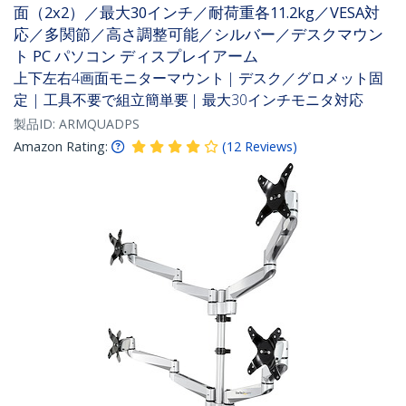
面（2x2）／最大30インチ／耐荷重各11.2kg／VESA対
応／多関節／高さ調整可能／シルバー／デスクマウン
ト PC パソコン ディスプレイアーム
上下左右4画面モニターマウント | デスク／グロメット固
定 | 工具不要で組立簡単要 | 最大30インチモニタ対応
製品ID:
ARMQUADPS
Amazon Rating:
(
12
Reviews
)