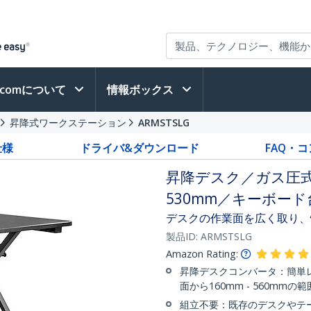
h.comについて
情報ボックス
昇降式ワークステーション
ARMSTSLG
仕様
ドライバ&ダウンロード
FAQ・
昇降デスク／ガス圧式
530mm／キーボー
デスクの作業面を広く取り、
製品ID:
ARMSTSLG
Amazon Rating:
昇降デスクコンバータ：簡単
面から160mm - 560mm
組立不要：既存のデスクやテー