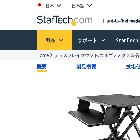
日本
日本語
製品
サポート
StarTec
Home
ディスプレイマウント/エルゴノミクス製品
概要
製品概要
技術