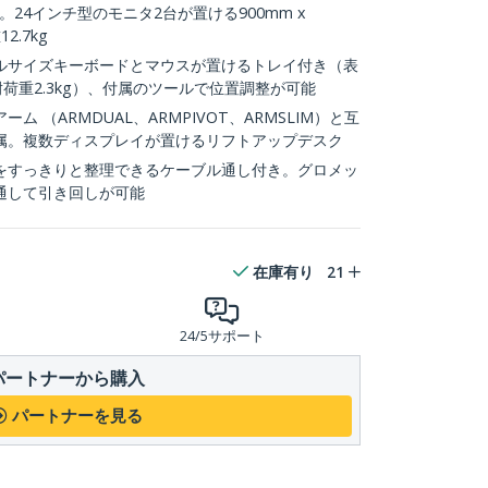
。24インチ型のモニタ2台が置ける900mm x
.7kg
ルサイズキーボードとマウスが置けるトレイ付き（表
、耐荷重2.3kg）、付属のツールで位置調整が可能
 （ARMDUAL、ARMPIVOT、ARMSLIM）と互
属。複数ディスプレイが置けるリフトアップデスク
をすっきりと整理できるケーブル通し付き。グロメッ
通して引き回しが可能
在庫有り
21
24/5サポート
パートナーから購入
パートナーを見る