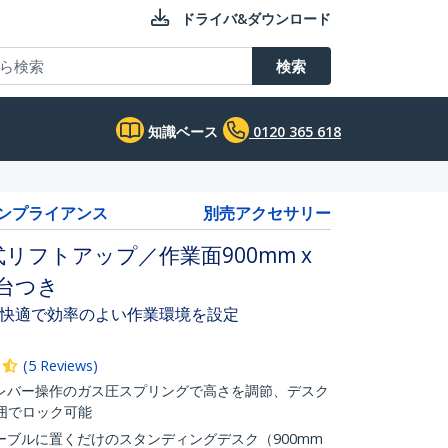
ドライバ&ダウンロード
検索
知識ベース
0120 365 618
コンプライアンス
別売アクセサリー
リフトアップ／作業面900mm x
ド台つき
快適で効率のよい作業環境を設定
(
5
Reviews
)
レバー操作のガス圧スプリングで高さを調節、デスク
の範囲でロック可能
ブルに置くだけのスタンディングデスク（900mm