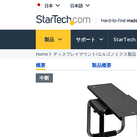
日本
日本語
製品
サポート
StarTec
Home
ディスプレイマウント/エルゴノミクス製品
概要
製品概要
中断