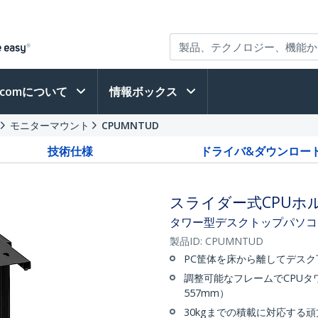
h.comについて
情報ボックス
モニターマウント
CPUMNTUD
技術仕様
ドライバ&ダウンロー
スライダー式CPUホ
タワー型デスクトップパソコンの装
製品ID:
CPUMNTUD
PC筐体を床から離してデス
調整可能なフレームでCPUタワ
557mm）
30kgまでの積載に対応する頑