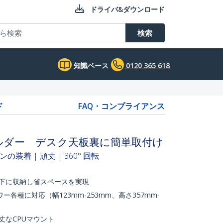
ドライバ&ダウンロード
検索
知識ベース
0120 365 618
ド
FAQ・コンプライアンス
ルダー デスク天板裏に簡単取付け
着 | 頑丈 | 360° 回転
ク下に収納し省スペースを実現
ー各種に対応（幅123mm-253mm、高さ357mm-
丈なCPUマウント