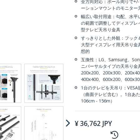
全方向対応：ポール周りで+/-
ーションマウントのモニター
幅広い取付用途：勾配、水平い
の範囲で調整してディスプレ
型テレビ天吊り金具
すっきりとした外観：フック
大型ディスプレイ用天吊り金
想的
互換性：LG、Samsung、S
ニバーサルタイプの天吊り金具
200x200、200x300、200x4
400x400、600x200、600x30
1台のテレビを天吊り：VES
（曲面テレビ含む）。1台あた
106cm - 156m）
¥
36,762
JPY