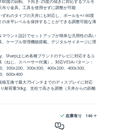
180度の回転、下向き-25度の傾きに対応するフルモ
天吊り金具。工具を使用せずに調整が可能
ずれのタイプの天井にも対応し、ポールを+/-60度
イの水平レベルを保持することができる調整可能な薄
＆マウント設計でセットアップが簡単な汎用性の高い
具。ケーブル管理機能搭載。デジタルサイネージに理
ony、Sharpはじめ各種ブランドのテレビに対応するユ
（ねじ、スペーサー付属）。対応VESAパターン：
00、300x200、300x300、400x200、400x300、
0、600x400
A規格互換で最大75インチまでのディスプレイに対応
り耐荷重50kg、支柱で高さを調整（天井からの距離
在庫有り
146