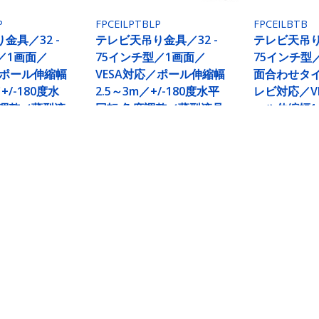
P
FPCEILPTBLP
FPCEILBTB
金具／32 -
テレビ天吊り金具／32 -
テレビ天吊り
／1画面／
75インチ型／1画面／
75インチ型
／ポール伸縮幅
VESA対応／ポール伸縮幅
面合わせタ
+/-180度水
2.5～3m／+/-180度水平
レビ対応／V
度調整／薄型液
回転 角度調整／薄型液晶
ール伸縮幅1～
ニター ディスプ
TV モニター ディスプレ
+/-180度
げ ブラケッ
イ 吊り下げ ブラケット
整／薄型液晶
ー ディスプ
げ ブラケッ
／1画面／VESA対応／ポール伸縮幅1～1.5m／+/-
 吊り下げ ブラケット
ech.com
カスタマーサポート
スルーム
知識ベース