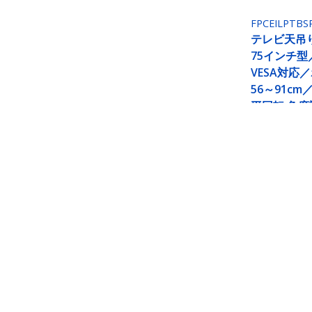
FPCEILPTBS
テレビ天吊り
75インチ型
VESA対応
56～91cm／
平回転 角
晶 TV モ
レイ 吊り下
ト
テレビ天吊り金具／32 - 75インチ型
薄型液晶 TV モニター ディスプレイ
製品ID:
FLATPNLCEIL
パートナーガイド
StarT
取扱代理店
ニュー