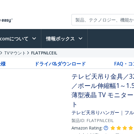
h.comについて
情報ボックス
TVマウント
FLATPNLCEIL
仕様
ドライバ&ダウンロード
FAQ・
テレビ天吊り金具／32 
／ポール伸縮幅1～1.5
薄型液晶 TV モニタ
ト
テレビ天吊りハンガー | フル
製品ID:
FLATPNLCEIL
Amazon Rating: