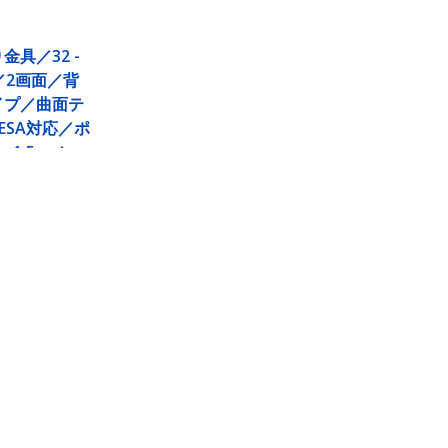
金具／32 -
／2画面／背
イプ／曲面テ
ESA対応／ポ
1.5m／
水平回転 角度調
 TV モニタ
レイ 吊り下
ト
180度水平回転 角度調整／
接続する