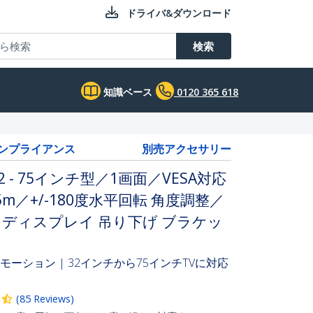
ドライバ&ダウンロード
検索
知識ベース
0120 365 618
コンプライアンス
別売アクセサリー
- 75インチ型／1画面／VESA対応
m／+/-180度水平回転 角度調整／
ー ディスプレイ 吊り下げ ブラケッ
モーション | 32インチから75インチTVに対応
(
85
Reviews
)