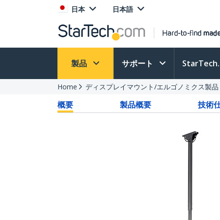
日本
日本語
製品
サポート
StarTec
Home
ディスプレイマウント/エルゴノミクス製品
概要
製品概要
技術