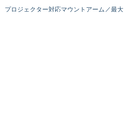
プロジェクター対応マウントアーム／最大
15kg 短焦点 & 超短焦点プロジェクター対
応／チルト、スイベル、ローテーション／
壁からの距離420mm-700mm
製品ID:
PROJWALLMNT
パートナーガイド
取扱代理店
StarTech.com
ニュースルーム
お問い合わせ
会社情報
採用情報
品質とコンプライアンス
Blog
カスタマーサポート
知識ベース