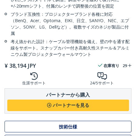
+/-20mmシフト、付属のレンチで調整後の位置を固定
ブランド互換性：プロジェクターブランド各種に対応
（BenQ、Acer、Optoma、EIKI、日立、SANYO、NEC、エプ
ソン、SONY、LG、Dellなど）。複数サイズのネジが製品に付
属
考え抜かれた設計：ケーブル管理機能を備え、壁の中を通す配
線をサポート。スナップカバー付き高耐久性スチール＆アルミ
ニウム製プロジェクターウォールマウント
¥
38,194
JPY
在庫有り
29
生涯サポート
24/5サポート
パートナーから購入
パートナーを見る
技術仕様