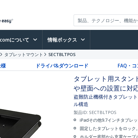
h.comについて
情報ボックス
タブレットマウント
SECTBLTPOS
仕様
ドライバ&ダウンロード
FAQ・
タブレット用スタン
や壁面への設置に対
盗難防止機構付きタブレットホル
ル構造
製品ID:
SECTBLTPOS
iPadその他9.7インチタブ
固定したタブレットをロック。
ホルダー底部から充電ケーブ