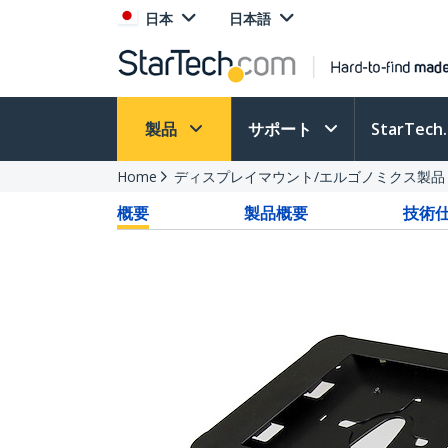
日本
日本語
製品
サポート
StarTec
Home
ディスプレイマウント/エルゴノミクス製品
概要
製品概要
技術