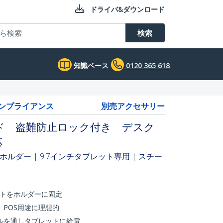
ドライバ&ダウンロード
検索
知識ベース
0120 365 618
コンプライアンス
別売アクセサリー
ド 盗難防止ロック付き デスク
応
ダー | 9.7インチタブレット専用 | スチー
レットをホルダーに固定
POS用途に理想的
ルを通しタブレットに給電