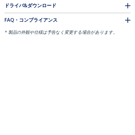
ドライバ&ダウンロード
FAQ・コンプライアンス
* 製品の外観や仕様は予告なく変更する場合があります。
こちらもお勧め
ACCSMNT
シンクライアントCPU
CPUWALLMNT
ホルダー VESAマウン
PCホルダー デスクト
ト対応
ップパソコン用アジャ
スタブルホルダー