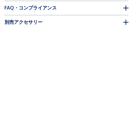
FAQ・コンプライアンス
別売アクセサリー
* 製品の外観や仕様は予告なく変更する場合があります。
こちらもお勧め
STNDMTV70
移動式テレビスタンド
／キャスター付き／32
インチから75インチ液
晶ディスプレイ対応／