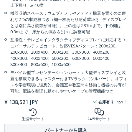
上下振り+5/-10度
機器収納スペース：ウェブカメラやメディア機器を置くのに便
利な2つの収納棚つき（棚一枚あたり耐荷重5kg、ディスプレイ
とは別に高さ調節が可能）。上の棚は2.37mまで、下の棚は
0.9mまで、床からの高さを別々に調整可能
互換性：テレビやインタラクティブディスプレイに対応するユ
ニバーサルテレビカート。対応VESAパターン：200x200、
200x300、200x400、300x200、300x300、400x200、
400x300、400x400、600x200、600x300、600x400、
800x400、800x600、1000x600
モバイル型プレゼンテーションカート：大型ディスプレイと装
置を積載できるキャスター付きTVラック（シルバー）。オフィ
スや学習環境に理想的。会議室や教室間を移動し機器の共有が
可能。配線を整理し動かしやすいケーブル管理機能つき
¥
138,521
JPY
在庫有り
151
生涯サポート
24/5サポート
パートナーから購入