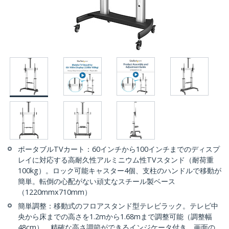
ポータブルTVカート：60インチから100インチまでのディスプ
レイに対応する高耐久性アルミニウム性TVスタンド（耐荷重
100kg）。ロック可能キャスター4個、支柱のハンドルで移動が
簡単。転倒の心配がない頑丈なスチール製ベース
（1220mmx710mm）
簡単調整：移動式のフロアスタンド型テレビラック。テレビ中
央から床までの高さを1.2mから1.68mまで調整可能（調整幅
48cm）、精確な高さ調節ができるインジケータ付き。画面の