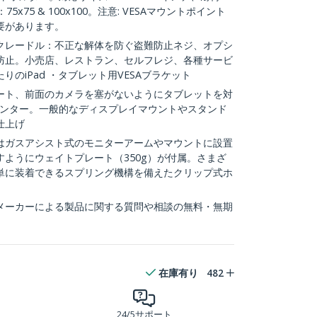
5x75 & 100x100。注意: VESAマウントポイント
要があります。
クレードル：不正な解体を防ぐ盗難防止ネジ、オプシ
防止。小売店、レストラン、セルフレジ、各種サービ
のiPad ・タブレット用VESAブラケット
ート、前面のカメラを塞がないようにタブレットを対
ウンター。一般的なディスプレイマウントやスタンド
仕上げ
はガスアシスト式のモニターアームやマウントに設置
ようにウェイトプレート（350g）が付属。さまざ
単に装着できるスプリング機構を備えたクリップ式ホ
：メーカーによる製品に関する質問や相談の無料・無期
在庫有り
482
24/5サポート