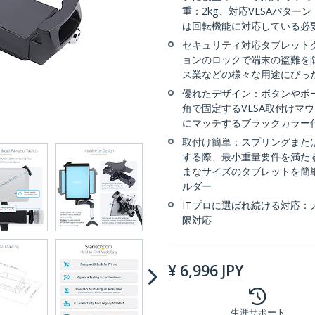
重：2kg、対応VESAパターン：7
は回転機能に対応している必
セキュリティ対応タブレット
ョンのロックで端末の盗難を
ス業などの様々な用途にぴったり
優れたデザイン：ボタンやポ
角で固定するVESA取付けマ
にマッチするブラックカラー
取付け簡単：スプリングまた
する際、最小重量要件を満たす
まなサイズのタブレットを簡
ルダー
ITプロに選ばれ続ける対応
限対応
¥
6,996
JPY
生涯サポート