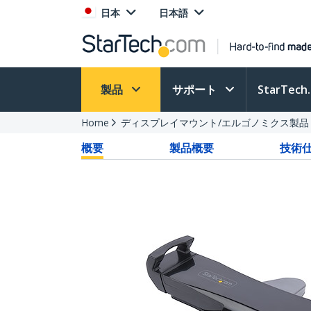
日本
日本語
製品
サポート
StarTec
Home
ディスプレイマウント/エルゴノミクス製品
概要
製品概要
技術