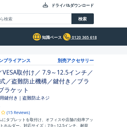
ドライバ&ダウンロード
検索
知識ベース
0120 365 618
コンプライアンス
別売アクセサリー
SA取付け／ 7.9～12.5インチ／
プ式／盗難防止機構／鍵付き／ブラ
トブラケット
用鍵付き｜盗難防止ネジ
R
(
15
Reviews
)
ムにタブレットを取付け、オフィスや店舗の効率アッ
トホルダー。対応サイズ：7.9～12.5インチ、耐荷