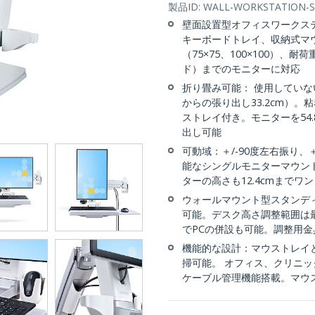
製品ID:
WALL-WORKSTATION-S
壁面設置型オフィスワークス
キーボードトレイ、収納式マウ
（75×75、100×100）、
ド）までのモニターに対応
折り畳み可能： 使用してい
からの張り出し33.2cm）
ストレイ付き。モニターを54.
出し可能
可動域：＋/-90度左右振り、
能なシングルモニターマウント。
ターの高さも12.4cmまでワ
ウォールマウント型スタンデ
可能。デスク高さ調整範囲は最大
でPCの併設も可能。調整用金
機能的な設計：マウストレイ
掃可能。 オフィス、クリニ
ケーブル管理機能搭載。マウ