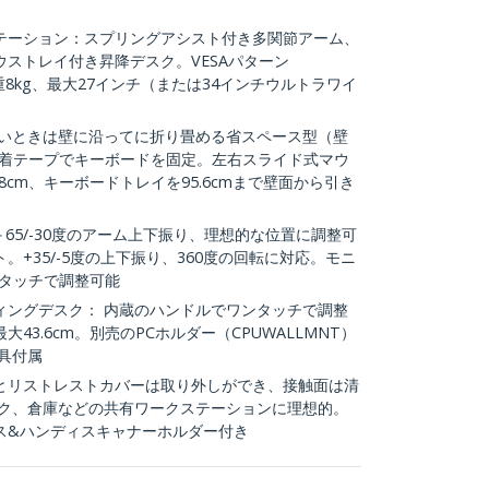
テーション：スプリングアシスト付き多関節アーム、
ストレイ付き昇降デスク。VESAパターン
耐荷重8kg、最大27インチ（または34インチウルトラワイ
ないときは壁に沿ってに折り畳める省スペース型（壁
。粘着テープでキーボードを固定。左右スライド式マウ
8cm、キーボードトレイを95.6cmまで壁面から引き
＋65/-30度のアーム上下振り、理想的な位置に調整可
+35/-5度の上下振り、360度の回転に対応。モニ
ンタッチで調整可能
ィングデスク： 内蔵のハンドルでワンタッチで調整
43.6cm。別売のPCホルダー（CPUWALLMNT）
具付属
とリストレストカバーは取り外しができ、接触面は清
ック、倉庫などの共有ワークステーションに理想的。
ス&ハンディスキャナーホルダー付き