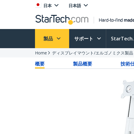
日本
日本語
製品
サポート
StarTec
Home
ディスプレイマウント/エルゴノミクス製品
概要
製品概要
技術