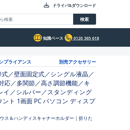
ドライバ&ダウンロード
検索
知識ベース
0120 365 618
コンプライアンス
別売アクセサリー
降式／壁面固定式／シングル液晶／
SA対応／多関節／高さ調節機能／キ
トレイ／シルバー／スタンディング
ト 1画面 PC パソコン ディスプ
ウス＆ハンディスキャナーホルダー｜折りた