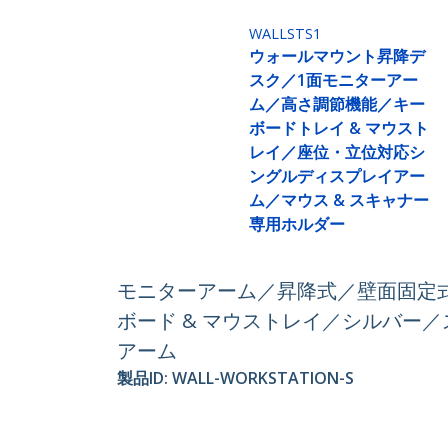
WALLSTS1
ウォールマウント昇降デ
スク／1面モニターアー
ム／高さ調節機能／キー
ボードトレイ & マウスト
レイ／座位・立位対応シ
ングルディスプレイアー
ム／マウス & スキャナー
専用ホルダー
モニターアーム／昇降式／壁面固定式
ボード & マウストレイ／シルバー／
アーム
製品ID:
WALL-WORKSTATION-S
パートナーガイド
StarT
取扱代理店
ニュー