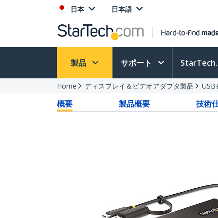
日本
日本語
製品
サポート
StarTec
Home
ディスプレイ＆ビデオアダプタ製品
US
概要
製品概要
技術