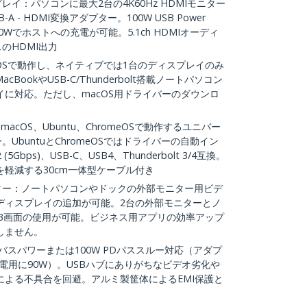
スプレイ：パソコンに最大2台の4K60Hz HDMIモニター
A - HDMI変換アダプター。100W USB Power
90Wでホストへの充電が可能。5.1ch HDMIオーディ
ースのHDMI出力
acOSで動作し、ネイティブでは1台のディスプレイのみ
cBookやUSB-C/Thunderbolt搭載ノートパソコン
に対応。ただし、macOS用ドライバーのダウンロ
ws、macOS、Ubuntu、ChromeOSで動作するユニバー
ー。UbuntuとChromeOSではドライバーの自動イン
Gbps)、USB-C、USB4、Thunderbolt 3/4互換。
軽減する30cm一体型ケーブル付き
バーター：ノートパソコンやドックの外部モニター用ビデ
ディスプレイの追加が可能。2台の外部モニターとノ
計3画面の使用が可能。ビジネス用アプリの効率アップ
しません。
バスパワーまたは100W PDパススルー対応（アダプ
充電用に90W）。USBハブにありがちなビデオ劣化や
による不具合を回避。アルミ製筐体によるEMI保護と