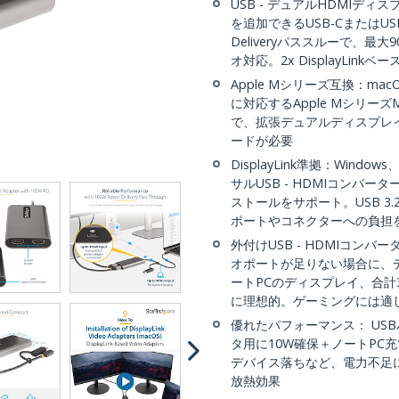
USB - デュアルHDMIディ
を追加できるUSB-CまたはUSB-
Deliveryパススルーで、最大
オ対応。2x DisplayLinkベ
Apple Mシリーズ互換：m
に対応するApple MシリーズMa
で、拡張デュアルディスプレイ
ードが必要
DisplayLink準拠：Windo
サルUSB - HDMIコンバータ
ストールをサポート。USB 3.2 (5
ポートやコネクターへの負担を
外付けUSB - HDMIコン
オポートが足りない場合に、
ートPCのディスプレイ、合
に理想的。ゲーミングには適
優れたパフォーマンス： USB
タ用に10W確保＋ノートPC
デバイス落ちなど、電力不足
放熱効果