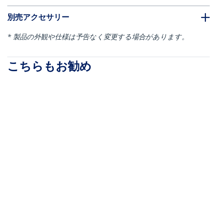
別売アクセサリー
* 製品の外観や仕様は予告なく変更する場合があります。
こちらもお勧め
CDP2DP141MB
CDP2DPMM6B
USB-C - DisplayPort
USB-C - DisplayPort
1.4 変換ケーブル／1m
1.2変換ケーブル／
／8K60Hz／HBR3、
1.8m／4K60Hz／HBR2