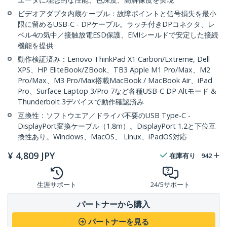
ビデオアダプタ内蔵ケーブル：故障ポイントと信号損失を最小
限に留めるUSB-C - DPケーブル。ラッチ付きDPコネクタ、レ
ベル4の気中／接触放電ESD保護、EMIシールドで安定した接続
機能を提供
動作検証済み：Lenovo ThinkPad X1 Carbon/Extreme, Dell
XPS、HP EliteBook/ZBook、TB3 Apple M1 Pro/Max、M2
Pro/Max、M3 Pro/Max搭載MacBook / MacBook Air、iPad
Pro、Surface Laptop 3/Pro 7など各種USB-C DP Altモード &
Thunderbolt 3デバイスで動作確認済み
互換性：ソフトウエア／ドライバ不要のUSB Type-C -
DisplayPort変換ケーブル（1.8m）。DisplayPort 1.2と下位互
換性あり。Windows、MacOS、 Linux、iPadOS対応
¥
4,809
JPY
在庫有り
942
生涯サポート
24/5サポート
パートナーから購入
パートナーを見る