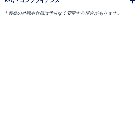
FAQ・コンプライアンス
* 製品の外観や仕様は予告なく変更する場合があります。
こちらもお勧め
CDP2DPMM3MW
CDP2DPMM6B
USB-C - DisplayPort
USB-C - DisplayPort
1.2変換ケーブル／3m
1.2変換ケーブル／
／4K60Hz／HBR2対応
1.8m／4K60Hz／HBR2
／USBタイプC - DP Alt
対応／USBタイプC -