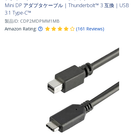
Mini DP アダプタケーブル | Thunderbolt™ 3 互換 | USB
3.1 Type-C™
製品ID:
CDP2MDPMM1MB
Amazon Rating:
(
161
Reviews
)