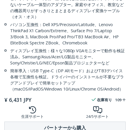
ないケーブル一体型のアダプター。家庭やオフィス、教室など
の機器周りがすっきりとまとまるディスプレイ変換ケーブル
（オス・オス）
パソコン互換性：Dell XPS/Precision/Latitude、Lenovo
ThinkPad X1 Carbon/Extreme、Surface Pro 7/Laptop
3/Book 3, MacBook Pro/iPad Pro/TB3 MacBook Air、HP
EliteBook Spectre ZBook、Chromebook
ディスプレイ互換性：様々な1080p VGAモニターで動作を検証
済み。Samsung/Asus/Acer/LG製品モニター、
Sony/Christie/LG/NEC/Epson製品プロジェクターなど
簡単導入：USB Type-C（DP Altモード）およびTB3デバイス
各種で互換性を検証。ドライバーのインストールが不要なプラ
グアンドプレイで簡単セットアップ
（macOS/iPadOS/Windows 10/Linux/Chrome OS/Android）
¥
6,431
JPY
在庫有り
109
生涯サポート
24/5サポート
パートナーから購入