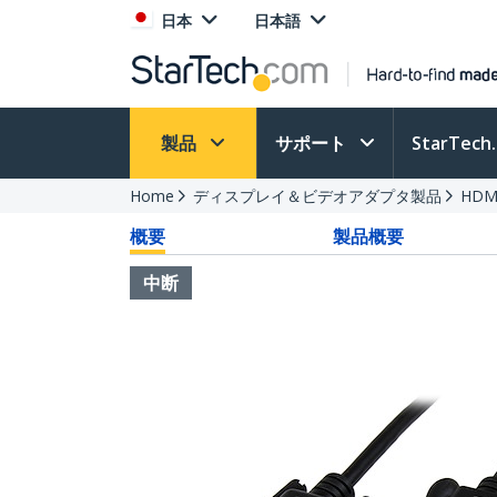
日本
日本語
製品
サポート
StarTec
Home
ディスプレイ＆ビデオアダプタ製品
HDM
概要
製品概要
中断