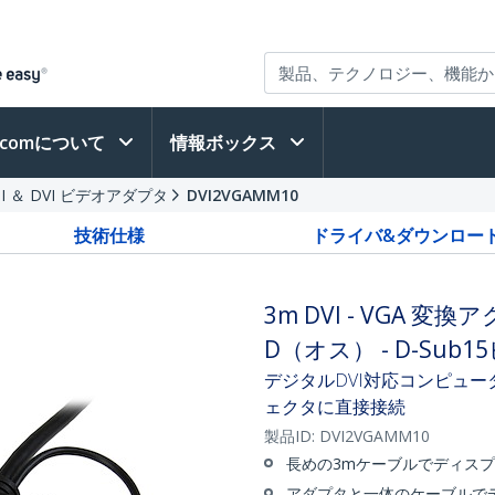
h.comについて
情報ボックス
I ＆ DVI ビデオアダプタ
DVI2VGAMM10
技術仕様
ドライバ&ダウンロー
3m DVI - VGA 
D（オス） - D-Sub1
デジタルDVI対応コンピュー
ェクタに直接接続
製品ID:
DVI2VGAMM10
長めの3mケーブルでディス
アダプタと一体のケーブルでデ