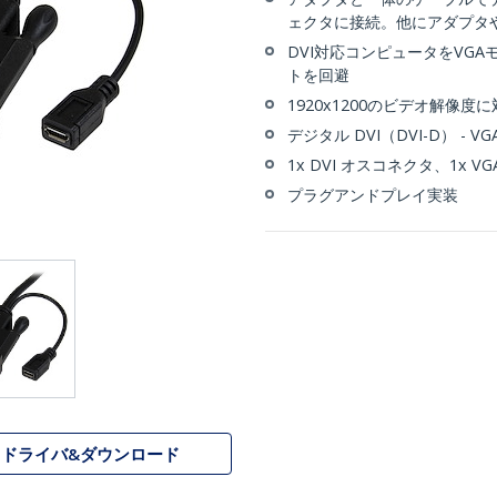
ェクタに接続。他にアダプタ
DVI対応コンピュータをVG
トを回避
1920x1200のビデオ解像度
デジタル DVI（DVI-D） - 
1x DVI オスコネクタ、1
プラグアンドプレイ実装
ドライバ&ダウンロード