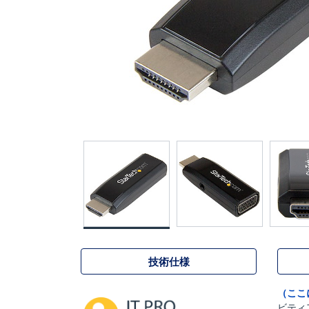
技術仕様
（ここ
ビティ