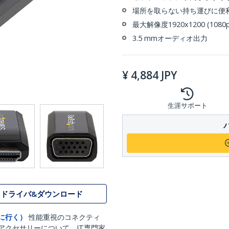
場所を取らない持ち運びに便
最大解像度1920x1200 (1080
3.5 mmオーディオ出力
¥
4,884
JPY
生涯サポート
ドライバ&ダウンロード
に行く）
性能重視のコネクティ
アクセサリーについて、IT専門家