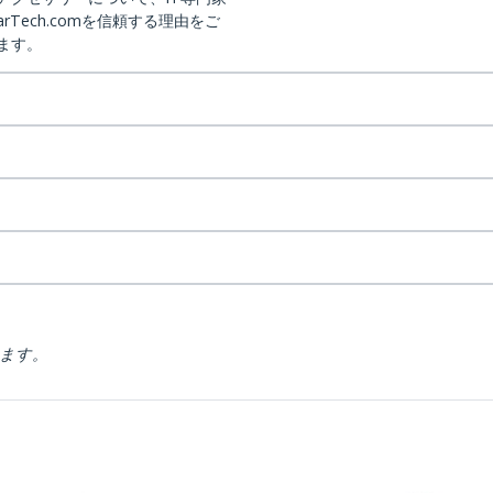
arTech.comを信頼する理由をご
ます。
ります。