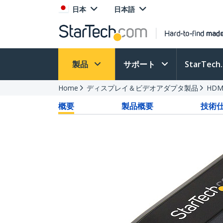
日本
日本語
製品
サポート
StarTec
Home
ディスプレイ＆ビデオアダプタ製品
HDM
概要
製品概要
技術