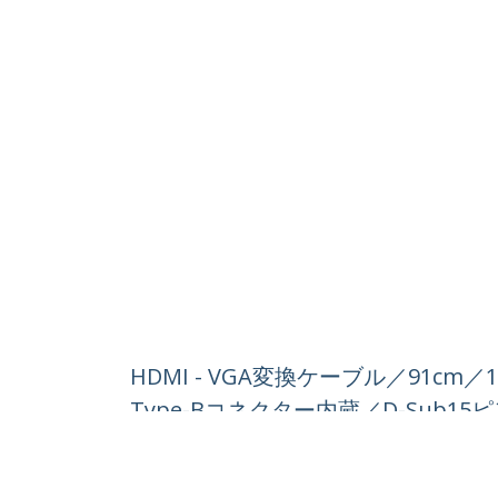
HDMI - VGA変換ケーブル／91cm／
Type-Bコネクター内蔵／D-Sub
製品ID:
HD2VGAMM3
パートナーガイド
StarT