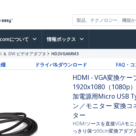
h.comについて
情報ボックス
I ＆ DVI ビデオアダプタ
HD2VGAMM3
仕様
ドライバ&ダウンロード
FAQ・
HDMI - VGA変換ケ
1920x1080（10
加電源用Micro USB
ン／モニター 変換コ
ター
HDMIソースを直接VGA
っきり保つ90cm変換アダプ