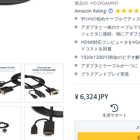
製品ID:
HD2VGAMM3
Amazon Rating:
91cmの短めケーブルでディ
アダプタと一体のケーブルでデ
ジェクタに接続。他にアダプ
HDMI対応コンピュータをV
ドコストを回避
1920x1200/1080pのビデ
アダプタとケーブルが一つに（
プラグアンドプレイ実装
¥
6,324
JPY
生涯サポート