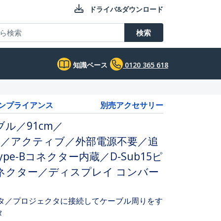
ドライバ&ダウンロード
検索
知識ベース
0120 365 618
コンプライアンス
別売アクセサリー
ーブル／91cm／
80p）／アクティブ／外部電源不要／追
 Type-Bコネクター内蔵／D-Sub15ピ
ネクター／ディスプレイ コンバー
モニタ／プロジェクタに接続してケーブル周りをす
タ