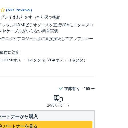
(
693
Reviews
)
スプレイまわりをすっきり保つ接続
ジタルHDMIビデオソースを直接VGAモニタやプロ
タやケーブルがいらない簡単実装
GAモニタやプロジェクタに直接接続してアップグレー
オ解像度に対応
HDMIオス・コネクタ と VGAオス・コネクタ）
在庫有り
165
24/5サポート
パートナーから購入
パートナーを見る