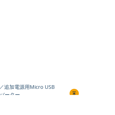
／追加電源用Micro USB
ンバーター
接続する