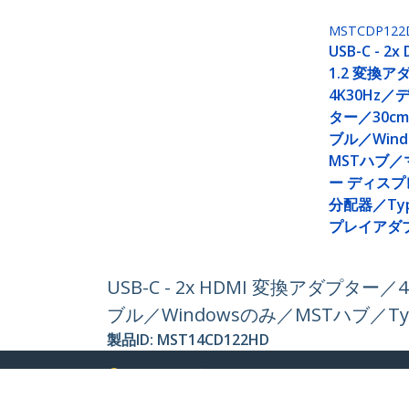
MSTCDP122
USB-C - 2x 
1.2 変換
4K30Hz
ター／30c
ブル／Win
MSTハブ
ー ディス
分配器／Typ
プレイアダ
USB-C - 2x HDMI 変換アダプタ
ブル／Windowsのみ／MSTハブ／
製品ID:
MST14CD122HD
パートナーガイド
StarT
取扱代理店
ニュー