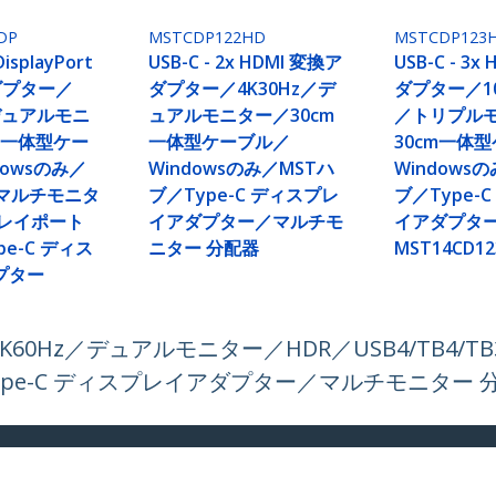
DP
MSTCDP122HD
MSTCDP123
DisplayPort
USB-C - 2x HDMI 変換ア
USB-C - 3
アダプター／
ダプター／4K30Hz／デ
ダプター／108
／デュアルモニ
ュアルモニター／30cm
／トリプル
m一体型ケー
一体型ケーブル／
30cm一体
dowsのみ／
Windowsのみ／MSTハ
Windows
／マルチモニタ
ブ／Type-C ディスプレ
ブ／Type-
プレイポート
イアダプター／マルチモ
イアダプタ
e-C ディス
ニター 分配器
MST14CD1
プター
ー／4K60Hz／デュアルモニター／HDR／USB4/TB4/
Type-C ディスプレイアダプター／マルチモニター 
ech.com
カスタマーサポート
スルーム
知識ベース