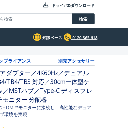
ドライバ&ダウンロード
検索
知識ベース
0120 365 618
コンプライアンス
別売アクセサリー
I 変換アダプター／4K60Hz／デュアル
/TB4/TB3 対応／30cm一体型ケ
み／MSTハブ／Type-C ディスプレ
モニター 分配器
を2台のHDMI™モニターに接続し、高性能なデュア
プ環境を実現