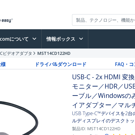
h.comについて
情報ボックス
B-Cビデオアダプタ
MST14CD122HD
仕様
ドライバ&ダウンロード
FAQ・
USB-C - 2x HDM
モニター／HDR／USB4
ーブル／Windowsの
イアダプター／マルチ
USB Type-C™デバイス
ルディスプレイのデスクトッ
製品ID:
MST14CD122HD