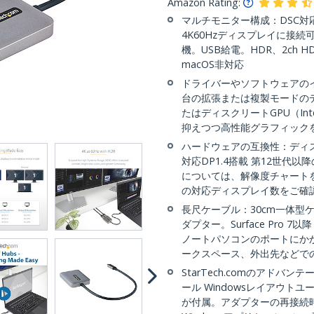
Amazon Rating:
マルチモニター構成：DSC対応U
4K60Hzディスプレイに接続可能な
機。USB給電。HDR、2ch HD
macOS非対応
ドライバーやソフトウェアのイ
台の拡張または複製モードの
たはディスクリートGPU（Inte
抑えつつ高性能グラフィック
ハードウェアの互換性：ディスク
対応DP1.4搭載 第12世代
については、解像度チャート
の対応ディスプレイ数をご確
長尺ケーブル：30cm一体型ケー
ダプター。Surface Pro 7以
ノートパソコンのポートにか
ークスペース、外出先などで
StarTech.comのアド
ール Windowsレイアウ
が付属。アダプターの再接続