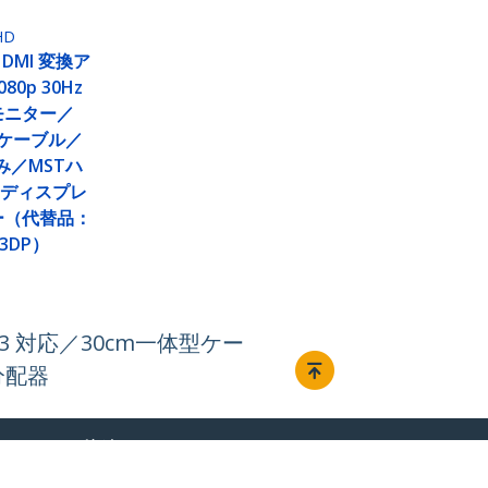
HD
x HDMI 変換ア
0p 30Hz
モニター／
型ケーブル／
のみ／MSTハ
C ディスプレ
ー（代替品：
23DP）
TB3 対応／30cm一体型ケー
分配器
接続する