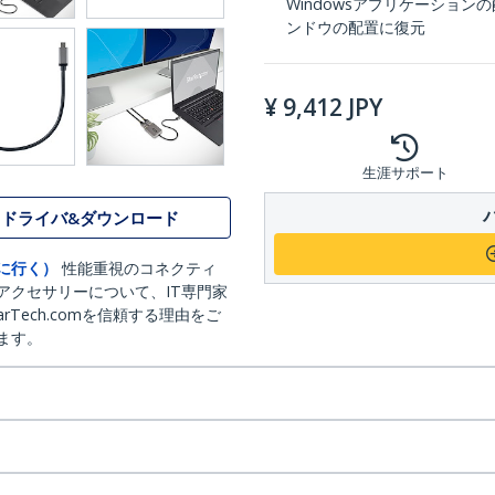
Windowsアプリケーショ
ンドウの配置に復元
¥
9,412
JPY
生涯サポート
ドライバ&ダウンロード
に行く）
性能重視のコネクティ
アクセサリーについて、IT専門家
arTech.comを信頼する理由をご
ます。