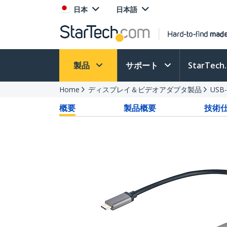
日本
日本語
製品
サポート
StarTec
Home
ディスプレイ＆ビデオアダプタ製品
US
概要
製品概要
技術