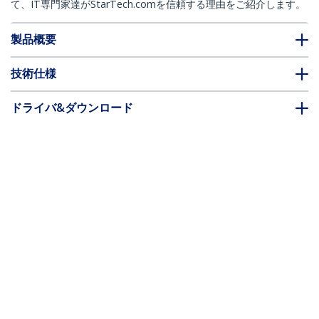
て、IT専門家達がStarTech.comを信頼する理由をご紹介します。
製品概要
技術仕様
ドライバ&ダウンロード
FAQ・コンプライアンス
別売アクセサリー
* 製品の外観や仕様は予告なく変更する場合があります。
こちらもお勧め