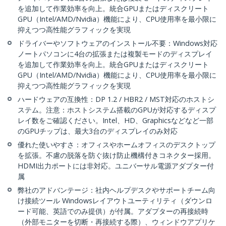
を追加して作業効率を向上。統合GPUまたはディスクリート
GPU（Intel/AMD/Nvidia）機能により、CPU使用率を最小限に
抑えつつ高性能グラフィックを実現
ドライバーやソフトウェアのインストール不要：Windows対応
ノートパソコンに4台の拡張または複製モードのディスプレイ
を追加して作業効率を向上。統合GPUまたはディスクリート
GPU（Intel/AMD/Nvidia）機能により、CPU使用率を最小限に
抑えつつ高性能グラフィックを実現
ハードウェアの互換性：DP 1.2 / HBR2 / MST対応のホストシ
ステム。注意：ホストシステム搭載のGPUが対応するディスプ
レイ数をご確認ください。Intel、HD、Graphicsなどなど一部
のGPUチップは、最大3台のディスプレイのみ対応
優れた使いやすさ：オフィスやホームオフィスのデスクトップ
を拡張。不慮の脱落を防ぐ抜け防止機構付きコネクター採用。
HDMI出力ポートには非対応。ユニバーサル電源アダプター付
属
弊社のアドバンテージ：社内ヘルプデスクやサポートチーム向
け接続ツール Windowsレイアウトユーティリティ（ダウンロ
ード可能、英語でのみ提供）が付属。アダプターの再接続時
（外部モニターを切断・再接続する際）、ウィンドウアプリケ