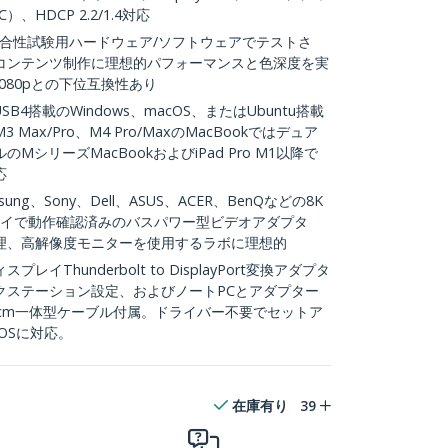
HDCP 2.2/1.4対応
適合性試験用ハードウェア/ソフトウェアでテストさ
コンテンツ制作に理想的パフォーマンスと色深度を実
、1080pとの下位互換性あり
USB4搭載のWindows、macOS、またはUbuntu搭載
Max/Pro、M4 Pro/MaxのMacBookではデュア
シリーズMacBookおよびiPad Pro M1以降で
応
g、Sony、Dell、ASUS、ACER、BenQなどの8K
レイで動作確認済みのバスパワー型ビデオアダプタ
理、高解像度モニターを使用するラボに理想的
Thunderbolt to DisplayPort変換アダプタ
クステーション設定、およびノートPCとアダプター
cm一体型ケーブル付属。ドライバー不要でセットア
cOSに対応。
在庫有り
39