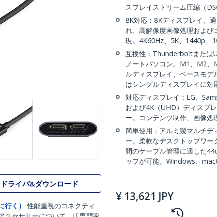
スプレイストリーム圧縮（DSC）、
8K対応：8Kディスプレイ、
れ、高解像度画像処理および
現。4K60Hz、5K、1440p
互換性：Thunderboltまたは
ノートパソコン。M1、M2、M3 
ルディスプレイ、ベースモデルのM
はシングルディスプレイに対
対応ディスプレイ：LG、Samsun
および4K（UHD）ディスプ
ー。コンテンツ制作、画像処
簡単使用：アルミ製マルチディスプレイ
ー。柔軟なデスクトップワー
間のケーブル管理に適した44
ップが可能。Windows、ma
ドライバ&ダウンロード
¥
13,621
JPY
に行く）
性能重視のコネクティ
アクセサリーについて、IT専門家