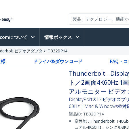
h.comについて
情報ボックス
nderbolt ビデオアダプタ
TB32DP14
仕様
ドライバ&ダウンロード
FAQ・
Thunderbolt - Di
ト／2画面4K60Hz 1画
アルモニター ビデオ
DisplayPort®1.4ビデオ
60Hz｜Mac & Windows®対
製品ID:
TB32DP14
高性能：Thunderbolt（40G
ュアル4K60Hz、シングル8K30