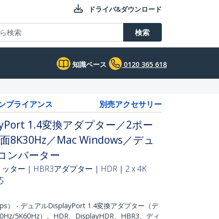
ドライバ&ダウンロード
検索
知識ベース
0120 365 618
コンプライアンス
別売アクセサリー
splayPort 1.4変換アダプター／2ポー
面8K30Hz／Mac Windows／デュ
コンバーター
スプリッター｜HBR3アダプター｜HDR｜2 x 4K
応
bps） - デュアルDisplayPort 1.4変換アダプター（デ
Hz/5K60Hz）。HDR、DisplayHDR、HBR3、ディ