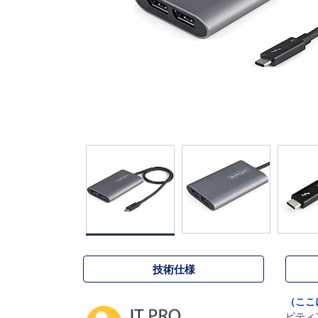
技術仕様
（ここ
ビティ