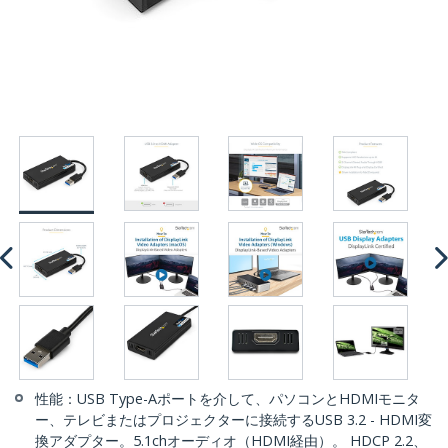
性能：USB Type-Aポートを介して、パソコンとHDMIモニタ
ー、テレビまたはプロジェクターに接続するUSB 3.2 - HDMI変
換アダプター。5.1chオーディオ（HDMI経由）。 HDCP 2.2、