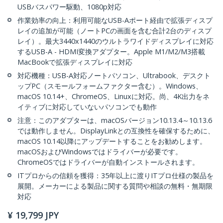
USBバスパワー駆動、1080p対応
作業効率の向上：利用可能なUSB-Aポート経由で拡張ディスプ
レイの追加が可能（ノートPCの画面を含む合計2台のディスプ
レイ）。最大3440x1440のウルトラワイドディスプレイに対応
するUSB-A - HDMI変換アダプター。Apple M1/M2/M3搭載
MacBookで拡張ディスプレイに対応
対応機種：USB-A対応ノートパソコン、Ultrabook、デスクト
ップPC（スモールフォームファクター含む）。Windows、
macOS 10.14+、ChromeOS、Linuxに対応。尚、4K出力をネ
イティブに対応していないパソコンでも動作
注意：このアダプターは、macOSバージョン10.13.4～10.13.6
では動作しません。DisplayLinkとの互換性を確保するために、
macOS 10.14以降にアップデートすることをお勧めします。
macOSおよびWindowsではドライバーが必要です。
ChromeOSではドライバーが自動インストールされます。
ITプロからの信頼を獲得：35年以上に渡りITプロ仕様の製品を
展開。メーカーによる製品に関する質問や相談の無料・無期限
対応
¥
19,799
JPY