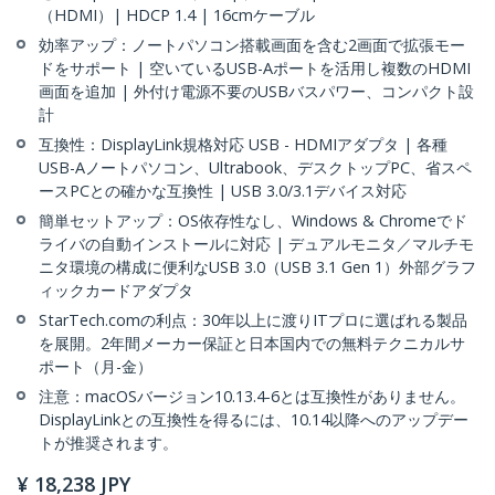
（HDMI）| HDCP 1.4 | 16cmケーブル
効率アップ：ノートパソコン搭載画面を含む2画面で拡張モー
ドをサポート | 空いているUSB-Aポートを活用し複数のHDMI
画面を追加 | 外付け電源不要のUSBバスパワー、コンパクト設
計
互換性：DisplayLink規格対応 USB - HDMIアダプタ | 各種
USB-Aノートパソコン、Ultrabook、デスクトップPC、省スペ
ースPCとの確かな互換性 | USB 3.0/3.1デバイス対応
簡単セットアップ：OS依存性なし、Windows & Chromeでド
ライバの自動インストールに対応 | デュアルモニタ／マルチモ
ニタ環境の構成に便利なUSB 3.0（USB 3.1 Gen 1）外部グラフ
ィックカードアダプタ
StarTech.comの利点：30年以上に渡りITプロに選ばれる製品
を展開。2年間メーカー保証と日本国内での無料テクニカルサ
ポート（月-金）
注意：macOSバージョン10.13.4-6とは互換性がありません。
DisplayLinkとの互換性を得るには、10.14以降へのアップデー
トが推奨されます。
¥
18,238
JPY