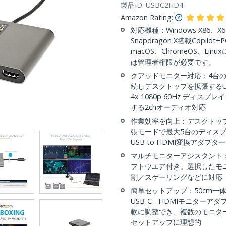
製品ID:
USBC2HD4
Amazon Rating:
対応機種：Windows X86、
Snapdragon X搭載Copi
macOS、ChromeOS、L
は管理者権限が必要です。
クアッドモニター対応：4台の
続しデスクトップを拡張するUSB
4x 1080p 60Hz ディ
する2chオーディオ対応
作業効率を向上：デスクトッ
張モードで最大5台のディス
USB to HDMI変換アダ
マルチモニターアシスタント
フトウエア付き。選択したモ
割／スケーリングなどに対応
簡単セットアップ：50cm一
USB-C - HDMIモニタ
軟に調整でき、複数のモニタ
セットアップに理想的