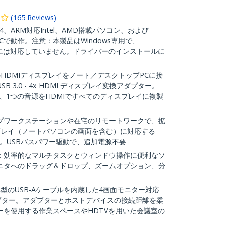
(
165
Reviews
)
X64、ARM対応Intel、AMD搭載パソコン、および
lot+PCで動作。注意：本製品はWindows専用で、
inuxには対応していません。ドライバーのインストールに
HDMIディスプレイをノート／デスクトップPCに接
 3.0 - 4x HDMI ディスプレイ変換アダプター。
スプレイ、1つの音源をHDMIですべてのディスプレイに複製
プワークステーションや在宅のリモートワークで、拡
プレイ（ノートパソコンの画面を含む）に対応する
プター。USBバスパワー駆動で、追加電源不要
：効率的なマルチタスクとウィンドウ操作に便利なソ
ニタへのドラッグ＆ドロップ、ズームオプション、分
体型のUSB-Aケーブルを内蔵した4画面モニター対応
ーアダプター。アダプターとホストデバイスの接続距離を柔
ーを使用する作業スペースやHDTVを用いた会議室の