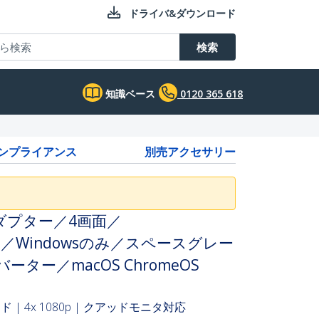
ドライバ&ダウンロード
検索
知識ベース
0120 365 618
コンプライアンス
別売アクセサリー
換アダプター／4画面／
0p）／Windowsのみ／スペースグレー
ター／macOS ChromeOS
 | 4x 1080p | クアッドモニタ対応