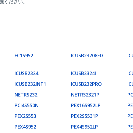
施ください。
EC1S952
ICUSB23208FD
IC
ICUSB2324
ICUSB2324I
IC
ICUSB232INT1
ICUSB232PRO
IC
NETRS232
NETRS2321P
PC
PCI4S550N
PEX16S952LP
PE
PEX2S553
PEX2S5531P
PE
PEX4S952
PEX4S952LP
PE