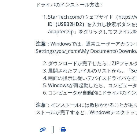
ドライバのインストール方法：
StarTech.comのウェブサイト（https://
ID（USB32HD2）
を入力し検索ボタンを押し
adapter.zip」をクリックしてファ
注意：
Windowsでは、通常ユーザーアカウン
Settings\
your_name
\My Documents\Downl
ダウンロードが完了したら、ZIPフォル
展開されたファイルのリストから、「
Se
画面の指示に従いデバイスドライバをイ
Windowsが再起動したら、コンピュ
コンピュータが自動的にドライバのイン
注意：
インストールには数秒かかることがあ
ストールが完了すると、Windowsデスクト
|