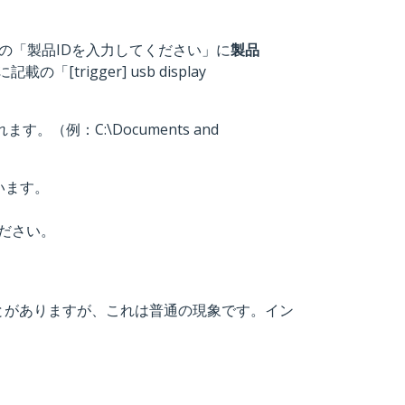
wnloads）内の「製品IDを入力してください」に
製品
igger] usb display
例：C:\Documents and
います。
ださい。
とがありますが、これは普通の現象です。イン