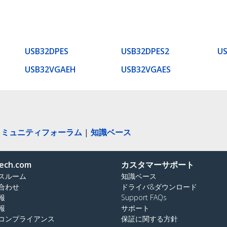
USB32DPES
USB32DPES2
US
USB32VGAEH
USB32VGAES
コミュニティフォーラム
|
知識ベース
ech.com
カスタマーサポート
スルーム
知識ベース
合わせ
ドライバ&ダウンロード
報
Support FAQs
報
サポート
コンプライアンス
保証に関する方針