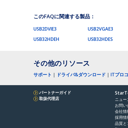
このFAQに関連する製品：
USB2DVIE3
USB2VGAE3
USB32HDEH
USB32HDES
その他のリソース
サポート
|
ドライバ&ダウンロード
|
ITプロ
パートナーガイド
StarT
取扱代理店
ニュー
お問い
会社情
採用情
品質と