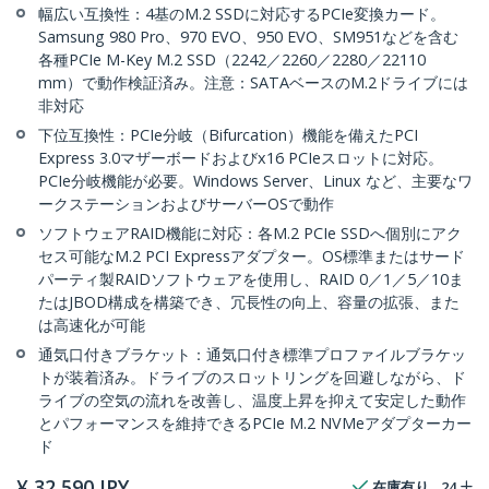
幅広い互換性：4基のM.2 SSDに対応するPCIe変換カード。
Samsung 980 Pro、970 EVO、950 EVO、SM951などを含む
各種PCIe M-Key M.2 SSD（2242／2260／2280／22110
mm）で動作検証済み。注意：SATAベースのM.2ドライブには
非対応
下位互換性：PCIe分岐（Bifurcation）機能を備えたPCI
Express 3.0マザーボードおよびx16 PCIeスロットに対応。
PCIe分岐機能が必要。Windows Server、Linux など、主要なワ
ークステーションおよびサーバーOSで動作
ソフトウェアRAID機能に対応：各M.2 PCIe SSDへ個別にアク
セス可能なM.2 PCI Expressアダプター。OS標準またはサード
パーティ製RAIDソフトウェアを使用し、RAID 0／1／5／10ま
たはJBOD構成を構築でき、冗長性の向上、容量の拡張、また
は高速化が可能
通気口付きブラケット：通気口付き標準プロファイルブラケッ
トが装着済み。ドライブのスロットリングを回避しながら、ド
ライブの空気の流れを改善し、温度上昇を抑えて安定した動作
とパフォーマンスを維持できるPCIe M.2 NVMeアダプターカー
ド
¥
32,590
JPY
在庫有り
24