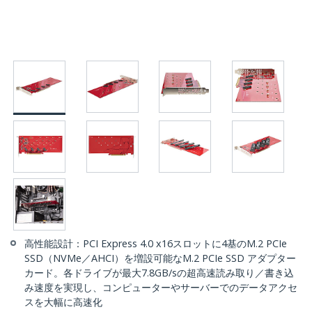
高性能設計：PCI Express 4.0 x16スロットに4基のM.2 PCIe
SSD（NVMe／AHCI）を増設可能なM.2 PCIe SSD アダプター
カード。各ドライブが最大7.8GB/sの超高速読み取り／書き込
み速度を実現し、コンピューターやサーバーでのデータアクセ
スを大幅に高速化