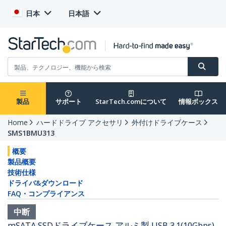
日本
日本語
製品
サポート
StarTech.comについて
情報ボックス
Home
ハードドライブ アクセサリ
外付けドライブケース
SMS1BMU313
概要
製品概要
技術仕様
ドライバ&ダウンロード
FAQ・コンプライアンス
中断
mSATA SSDドライブケース アルミ製 USB 3.1(10Gbps)