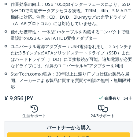
作業効率の向上：USB 10Gbpsインターフェースにより、SSD
やHDDで高速データアクセスを実現。TRIM、4Kn、S.M.A.R.T.
機能に対応。注意：CD、DVD、Blu-rayなどの光学ドライブ
（ATAPIプロトコル）には対応していません。
優れた携帯性： 一体型1mケーブルを内蔵するコンパクトで軽
量設計のUSB-C - SATA HDD変換アダプター
ユニバーサル電源アダプター：USB電源を利用し、2.5インチま
たは3.5インチのSATAソリッドステートドライブ（SSD）また
はハードドライブ（HDD）に直接接続が可能。追加電源が必要
なドライブには、付属のユニバーサルACアダプターを利用
StarTech.comの強み：30年以上に渡りITプロ仕様の製品を展
開。メーカーによる製品に関する質問や相談の無料・無期限対
応
¥
9,856
JPY
在庫有り
54
生涯サポート
24/5サポート
パートナーから購入