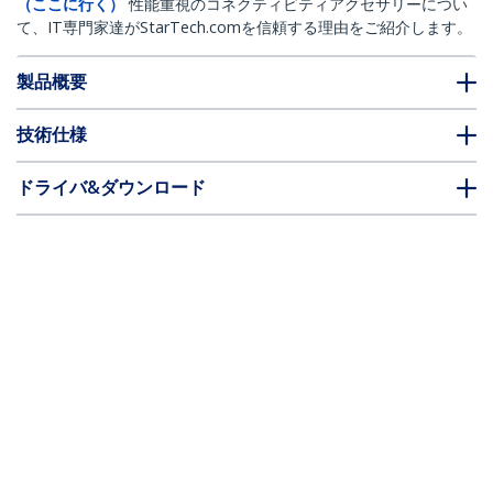
（ここに行く）
性能重視のコネクティビティアクセサリーについ
て、IT専門家達がStarTech.comを信頼する理由をご紹介します。
製品概要
技術仕様
ドライバ&ダウンロード
FAQ・コンプライアンス
別売アクセサリー
* 製品の外観や仕様は予告なく変更する場合があります。
こちらもお勧め