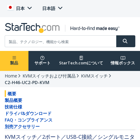
日本
日本語
製品
サポート
StarTech.comについて
情報ボックス
Home
KVMスイッチおよび付属品
KVMスイッチ
C2-H46-UC2-PD-KVM
概要
製品概要
技術仕様
ドライバ&ダウンロード
FAQ・コンプライアンス
別売アクセサリー
KVMスイッチ／2ポート／USB-C接続／シングルモニタ