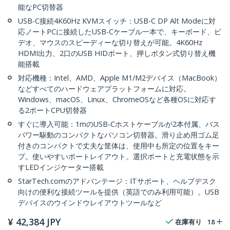
能なPC切替器
USB-C接続4K60Hz KVMスイッチ：USB-C DP Alt Modeに対
応ノートPCに接続したUSB-Cケーブル一本で、キーボード、ビ
デオ、マウスのスピーディーな切り替えが可能。4K60Hz
HDMI出力、2口のUSB HIDポート、押しボタン式切り替え機
能搭載
対応機種：Intel、AMD、Apple M1/M2デバイス（MacBook）
などすべてのハードウェアプラットフォームに対応。
Windows、macOS、Linux、ChromeOSなど各種OSに対応す
る2ポートCPU切替器
すぐに導入可能：1mのUSB-Cホストケーブルが2本付属、バス
パワー駆動のコンパクトなパソコン切替器。滑り止め用ゴム足
付きのコンパクトで丈夫な筐体は、使用中も所定の位置をキー
プ。使いやすいポートレイアウト。選択ポートと充電状態を示
すLEDインジケーター搭載
StarTech.comのアドバンテージ：ITサポート、ヘルプデスク
向けの便利な接続ツールを提供（英語でのみ利用可能）。USB
デバイスのウインドウレイアウトツールなど
¥
42,384
JPY
在庫有り
18