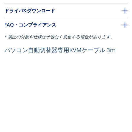
ドライバ&ダウンロード
FAQ・コンプライアンス
* 製品の外観や仕様は予告なく変更する場合があります。
パソコン自動切替器専用KVMケーブル 3m
StarTech.comラックマウント対応KVMコ
ンソールドロワー用
製品ID:
RKCONSUV10
パートナーガイド
取扱代理店
StarTech.com
ニュースルーム
お問い合わせ
会社情報
採用情報