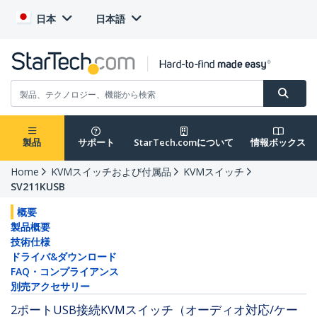
日本
日本語
製品
サポート
StarTech.comについて
情報ボックス
Home
KVMスイッチおよび付属品
KVMスイッチ
SV211KUSB
概要
製品概要
技術仕様
ドライバ&ダウンロード
FAQ・コンプライアンス
別売アクセサリー
2ポートUSB接続KVMスイッチ（オーディオ対応/ケー