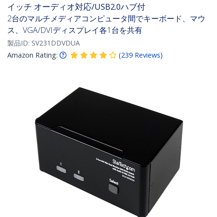
イッチ オーディオ対応/USB2.0ハブ付
2台のマルチメディアコンピュータ間でキーボード、マウ
ス、VGA/DVIディスプレイ各1台を共有
製品ID:
SV231DDVDUA
Amazon Rating:
(
239
Reviews
)