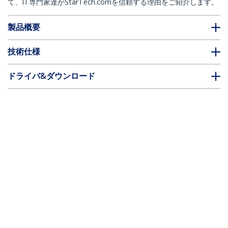
て、IT専門家達がStarTech.comを信頼する理由をご紹介します。
製品概要
技術仕様
ドライバ&ダウンロード
FAQ・コンプライアンス
別売アクセサリー
* 製品の外観や仕様は予告なく変更する場合があります。
こちらもお勧め