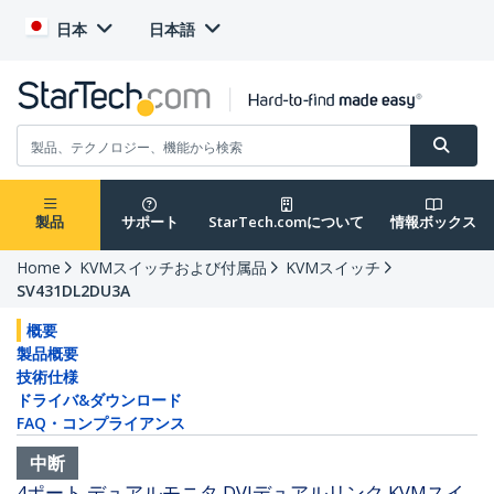
日本
日本語
製品
サポート
StarTech.comについて
情報ボックス
Home
KVMスイッチおよび付属品
KVMスイッチ
SV431DL2DU3A
概要
製品概要
技術仕様
ドライバ&ダウンロード
FAQ・コンプライアンス
中断
4ポート デュアルモニタ DVIデュアルリンク KVMスイ