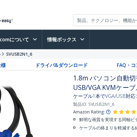
h.comについて
情報ボックス
ル
SVUSB2N1_6
仕様
ドライバ&ダウンロード
FAQ・
1.8m パソコン自動切替
USB/VGA KVMケー
ケーブル1本でVGA/USB
製品ID:
SVUSB2N1_6
Amazon Rating:
鮮明な画質を実現する同軸ビ
ケーブルの絡まりを軽減する