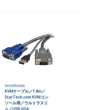
SVUSBVGA6
KVMケーブル／1.8m／
StarTech.com KVMコン
ソール用／ウルトラスリ
ム／USB VGA