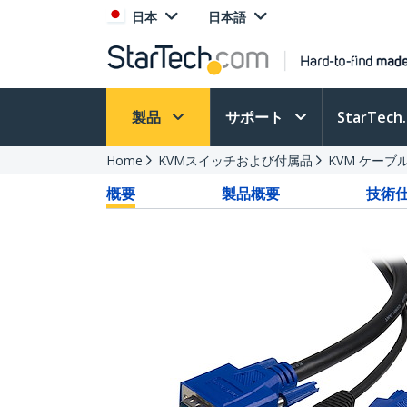
日本
日本語
製品
サポート
StarTec
Home
KVMスイッチおよび付属品
KVM ケーブ
概要
製品概要
技術